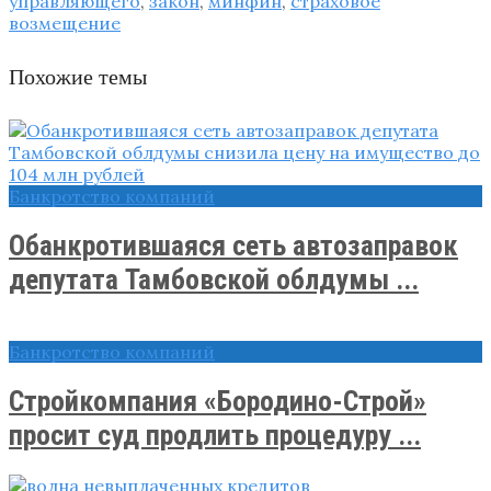
управляющего
,
закон
,
минфин
,
страховое
возмещение
Похожие темы
Банкротство компаний
Обанкротившаяся сеть автозаправок
депутата Тамбовской облдумы ...
Банкротство компаний
Стройкомпания «Бородино-Строй»
просит суд продлить процедуру ...