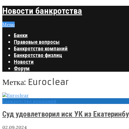
Новости банкротства
Menu
Банки
Правовые вопросы
Банкротство компаний
Банкротство физлиц
Новости
Форум
Метка:
Euroclear
Банкротство компаний
Суд удовлетворил иск УК из Екатеринбур
02.09.2024