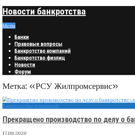
Новости банкротства
Menu
Банки
Правовые вопросы
Банкротство компаний
Банкротство физлиц
Новости
Форум
Метка:
«РСУ Жилпромсервис»
Банкротство компаний
Прекращено производство по делу о б
17.09.2020