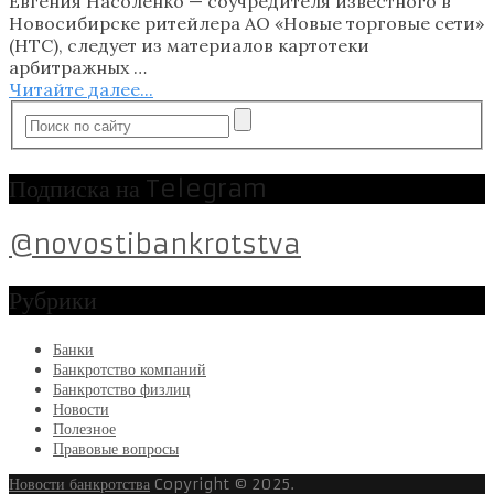
Евгения Насоленко — соучредителя известного в
Новосибирске ритейлера АО «Новые торговые сети»
(НТС), следует из материалов картотеки
арбитражных …
Читайте далее...
Подписка на Telegram
@novostibankrotstva
Рубрики
Банки
Банкротство компаний
Банкротство физлиц
Новости
Полезное
Правовые вопросы
Новости банкротства
Copyright © 2025.