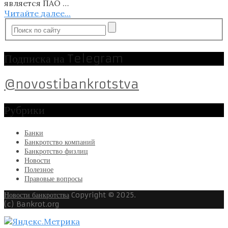
является ПАО …
Читайте далее...
Подписка на Telegram
@novostibankrotstva
Рубрики
Банки
Банкротство компаний
Банкротство физлиц
Новости
Полезное
Правовые вопросы
Новости банкротства
Copyright © 2025.
(c) Bankrot.org