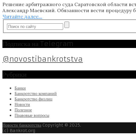
Решение арбитражного суда Саратовской области вс
Александр Маевский. Обязанности вести процедуру 
Читайте далее...
Подписка на Telegram
@novostibankrotstva
Рубрики
Банки
Банкротство компаний
Банкротство физлиц
Новости
Полезное
Правовые вопросы
Новости банкротства
Copyright © 2025.
(c) Bankrot.org