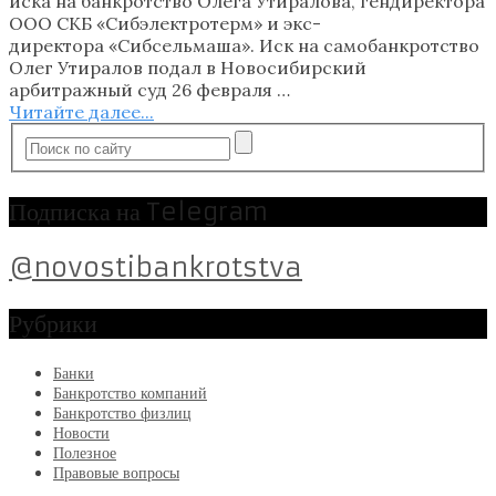
иска на банкротство Олега Утиралова, гендиректора
ООО СКБ «Сибэлектротерм» и экс-
директора «Сибсельмаша». Иск на самобанкротство
Олег Утиралов подал в Новосибирский
арбитражный суд 26 февраля …
Читайте далее...
Подписка на Telegram
@novostibankrotstva
Рубрики
Банки
Банкротство компаний
Банкротство физлиц
Новости
Полезное
Правовые вопросы