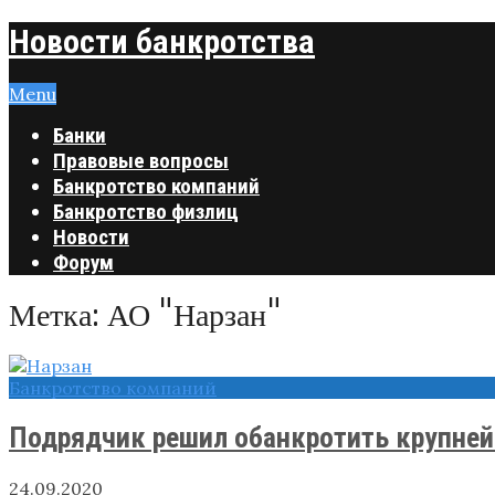
Новости банкротства
Menu
Банки
Правовые вопросы
Банкротство компаний
Банкротство физлиц
Новости
Форум
Метка:
АО "Нарзан"
Банкротство компаний
Подрядчик решил обанкротить крупней
24.09.2020