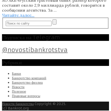
АО АКБ «Русский трастовый банк», размер которого
составит около 2,9 миллиарда рублей, говорится в
сообщении агентства. За …
Читайте далее...
Подписка на Telegram
@novostibankrotstva
Рубрики
Банки
Банкротство компаний
Банкротство физлиц
Новости
Полезное
Правовые вопросы
Новости банкротства
Copyright © 2025.
(c) Bankrot.org