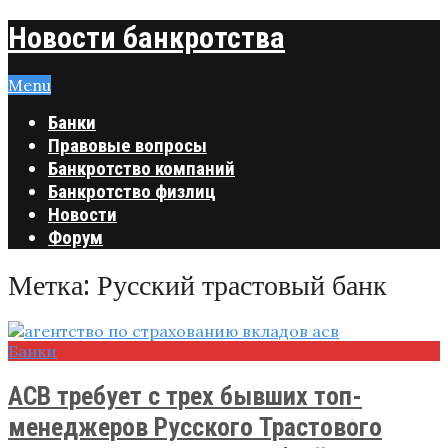
Новости банкротства
Menu
Банки
Правовые вопросы
Банкротство компаний
Банкротство физлиц
Новости
Форум
Метка:
Русский трастовый банк
Банки
АСВ требует с трех бывших топ-
менеджеров Русского Трастового