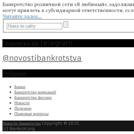
Банкротство розничной сети «Я любимый», задолжавш
могут привлечь к субсидиарной ответственности, е
Читайте далее...
Подписка на Telegram
@novostibankrotstva
Рубрики
Банки
Банкротство компаний
Банкротство физлиц
Новости
Полезное
Правовые вопросы
Новости банкротства
Copyright © 2025.
(c) Bankrot.org