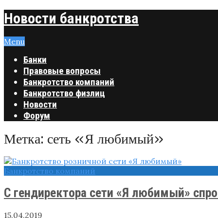
Новости банкротства
Menu
Банки
Правовые вопросы
Банкротство компаний
Банкротство физлиц
Новости
Форум
Метка:
сеть «Я любимый»
Банкротство компаний
C гендиректора сети «Я любимый» спро
15.04.2019