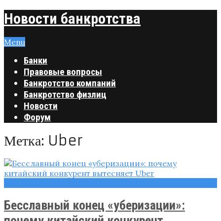
Новости банкротства
Menu
Банки
Правовые вопросы
Банкротство компаний
Банкротство физлиц
Новости
Форум
Метка:
Uber
Новости
Бесславный конец «уберизации»:
почему китайский конкурент