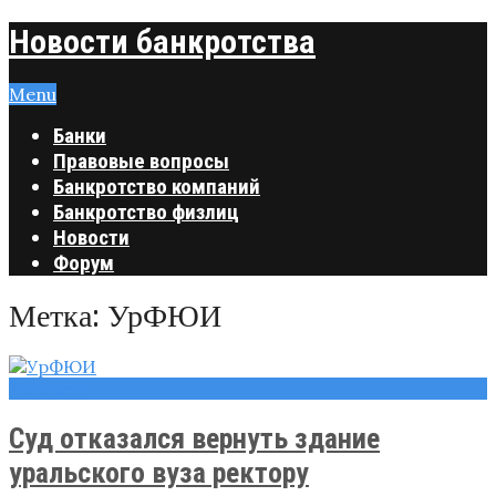
Новости банкротства
Menu
Банки
Правовые вопросы
Банкротство компаний
Банкротство физлиц
Новости
Форум
Метка:
УрФЮИ
Новости
Суд отказался вернуть здание
уральского вуза ректору