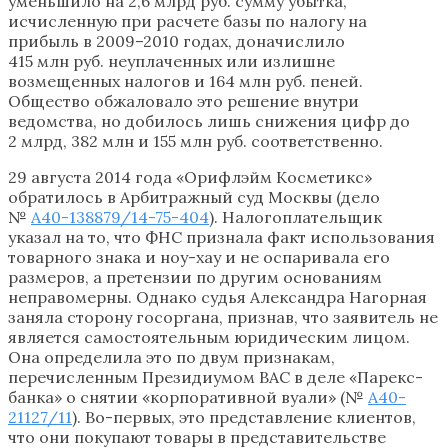
уменьшило на 2,6 млрд руб. сумму убытка,
исчисленную при расчете базы по налогу на
прибыль в 2009–2010 годах, доначислило
415 млн руб. неуплаченных или излишне
возмещенных налогов и 164 млн руб. пеней.
Общество обжаловало это решение внутри
ведомства, но добилось лишь снижения цифр до
2 млрд, 382 млн и 155 млн руб. соответственно.
29 августа 2014 года «Орифлэйм Косметикс»
обратилось в Арбитражный суд Москвы (дело
№
А40-138879/14-75-404
). Налогоплательщик
указал на то, что ФНС признала факт использования
товарного знака и ноу-хау и не оспаривала его
размеров, а претензии по другим основаниям
неправомерны. Однако судья Александра Нагорная
заняла сторону госоргана, признав, что заявитель не
является самостоятельным юридическим лицом.
Она определила это по двум признакам,
перечисленным Президиумом ВАС в деле «Парекс-
банка» о снятии «корпоративной вуали» (№
А40-
21127/11
). Во-первых, это представление клиентов,
что они покупают товары в представительстве