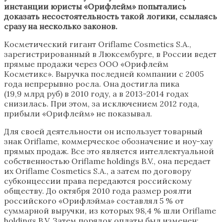
инстанции юристы «Орифлейм» попытались
доказать несостоятельность такой логики, ссылаясь
сразу на несколько законов.
Косметический гигант Oriflame Cosmetics S.A.,
зарегистрированный в Люксембурге, в России ведет
прямые продажи через ООО «Орифлейм
Косметикс». Выручка последней компании с 2005
года непрерывно росла. Она достигла пика
(19,9 млрд руб) в 2010 году, а в 2013-2014 годах
снизилась. При этом, за исключением 2012 года,
прибыли «Орифлейм» не показывал.
Для своей деятельности он использует товарный
знак Oriflame, коммерческое обозначение и ноу-хау
прямых продаж. Все это является интеллектуальной
собственностью Oriflame holdings B.V., она передает
их Oriflame Cosmetics S.A., а затем по договору
субконцессии права передаются российскому
обществу. До октября 2010 года размер роялти
российского «Орифлэйма» составлял 5 % от
суммарной выручки, из которых 98,4 % шли Oriflame
holdings B.V. Затем порядок оплаты был изменен: