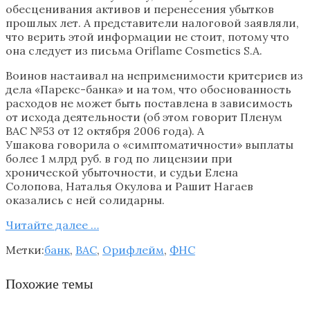
обесценивания активов и перенесения убытков
прошлых лет. А представители налоговой заявляли,
что верить этой информации не стоит, потому что
она следует из письма Oriflame Cosmetics S.A.
Воинов настаивал на неприменимости критериев из
дела «Парекс-банка» и на том, что обоснованность
расходов не может быть поставлена в зависимость
от исхода деятельности (об этом говорит Пленум
ВАС №53 от 12 октября 2006 года). А
Ушакова говорила о «симптоматичности» выплаты
более 1 млрд руб. в год по лицензии при
хронической убыточности, и судьи Елена
Солопова, Наталья Окулова и Рашит Нагаев
оказались с ней солидарны.
Читайте далее …
Метки:
банк
,
ВАС
,
Орифлейм
,
ФНС
Похожие темы