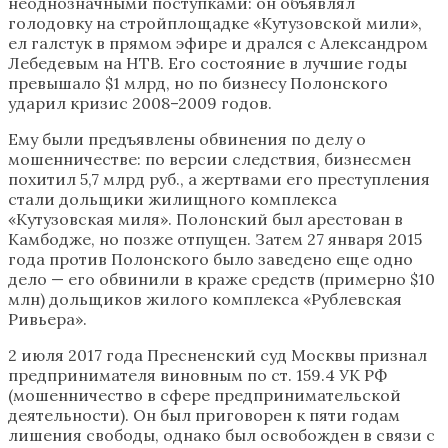
неоднозначными поступками: он объявлял
голодовку на стройплощадке «Кутузовской мили»,
ел галстук в прямом эфире и дрался с Александром
Лебедевым на НТВ. Его состояние в лучшие годы
превышало $1 млрд, но по бизнесу Полонского
ударил кризис 2008–2009 годов.
Ему были предъявлены обвинения по делу о
мошенничестве: по версии следствия, бизнесмен
похитил 5,7 млрд руб., а жертвами его преступления
стали дольщики жилищного комплекса
«Кутузовская миля». Полонский был арестован в
Камбодже, но позже отпущен. Затем 27 января 2015
года против Полонского было заведено еще одно
дело — его обвинили в краже средств (примерно $10
млн) дольщиков жилого комплекса «Рублевская
Ривьера».
2 июля 2017 года Пресненский суд Москвы признал
предпринимателя виновным по ст. 159.4 УК РФ
(мошенничество в сфере предпринимательской
деятельности). Он был приговорен к пяти годам
лишения свободы, однако был освобожден в связи с