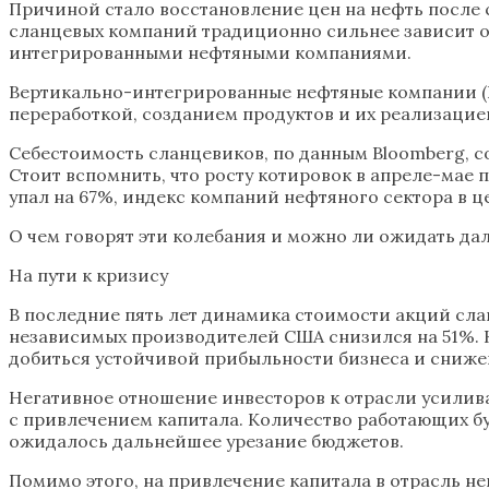
Причиной стало восстановление цен на нефть после 
сланцевых компаний традиционно сильнее зависит от
интегрированными нефтяными компаниями.
Вертикально-интегрированные нефтяные компании (В
переработкой, созданием продуктов и их реализацией
Себестоимость сланцевиков, по данным Bloomberg, сос
Стоит вспомнить, что росту котировок в апреле-мае
упал на 67%, индекс компаний нефтяного сектора в ц
О чем говорят эти колебания и можно ли ожидать д
На пути к кризису
В последние пять лет динамика стоимости акций слан
независимых производителей США снизился на 51%. 
добиться устойчивой прибыльности бизнеса и снижен
Негативное отношение инвесторов к отрасли усилива
с привлечением капитала. Количество работающих бу
ожидалось дальнейшее урезание бюджетов.
Помимо этого, на привлечение капитала в отрасль нег