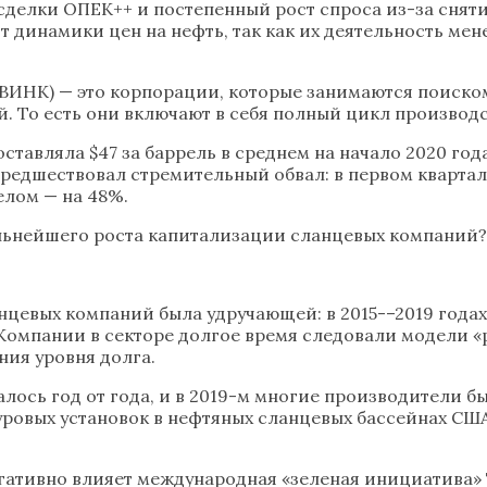
сделки ОПЕК++ и постепенный рост спроса из-за снят
 динамики цен на нефть, так как их деятельность мен
ИНК) — это корпорации, которые занимаются поиском,
. То есть они включают в себя полный цикл производс
тавляла $47 за баррель в среднем на начало 2020 года
 предшествовал стремительный обвал: в первом кварт
елом — на 48%.
альнейшего роста капитализации сланцевых компаний?
цевых компаний была удручающей: в 2015-–2019 годах и
Компании в секторе долгое время следовали модели «
ия уровня долга.
лось год от года, и в 2019-м многие производители 
ровых установок в нефтяных сланцевых бассейнах США
ативно влияет международная «зеленая инициатива» TCF