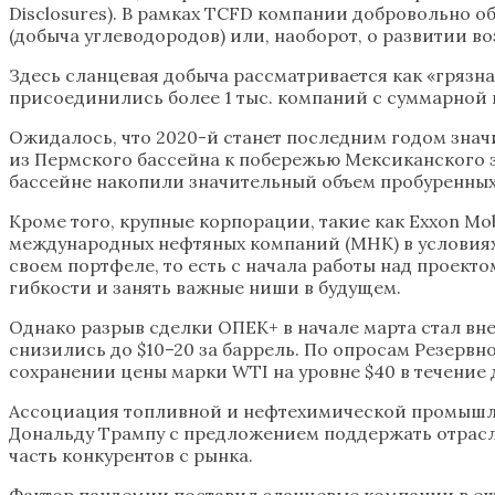
Disclosures). В рамках TCFD компании добровольно 
(добыча углеводородов) или, наоборот, о развитии 
Здесь сланцевая добыча рассматривается как «грязн
присоединились более 1 тыс. компаний с суммарной 
Ожидалось, что 2020-й станет последним годом знач
из Пермского бассейна к побережью Мексиканского з
бассейне накопили значительный объем пробуренных,
Кроме того, крупные корпорации, такие как Exxon Mob
международных нефтяных компаний (МНК) в условиях
своем портфеле, то есть с начала работы над проект
гибкости и занять важные ниши в будущем.
Однако разрыв сделки ОПЕК+ в начале марта стал вн
снизились до $10–20 за баррель. По опросам Резерв
сохранении цены марки WTI на уровне $40 в течение
Ассоциация топливной и нефтехимической промышле
Дональду Трампу с предложением поддержать отрасл
часть конкурентов с рынка.
Фактор пандемии поставил сланцевые компании в еще