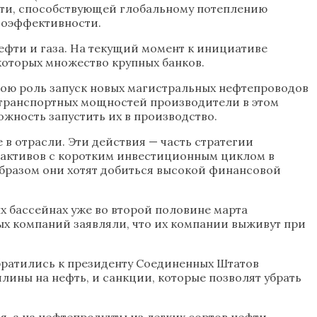
ости, способствующей глобальному потеплению
гоэффективности.
ефти и газа. На текущий момент к инициативе
которых множество крупных банков.
вою роль запуск новых магистральных нефтепроводов
 транспортных мощностей производители в этом
жность запустить их в производство.
 в отрасли. Эти действия — часть стратегии
 активов с коротким инвестиционным циклом в
 образом они хотят добиться высокой финансовой
х бассейнах уже во второй половине марта
ых компаний заявляли, что их компании выживут при
ратились к президенту Соединенных Штатов
ины на нефть, и санкции, которые позволят убрать
, а на нефтепродукты из легких сортов нефти