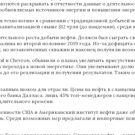
обязуются раскрывать в отчетности данные о деятельн
возобновляемых источников энергии и повышении энер
ая технология» в сравнении с традиционной добычей н
капитализацией свыше $12 трлн (до пандемии), среди 
ительного роста добычи нефти. Должен был сыграть с
алива во второй половине 2019 года. Из-за дефицита
 но незаконченных скважин и наконец получили возмо
il и Chevron, объявили о планах увеличить присутствие
 перехода к новой энергетике. Они увеличивают долю
ом до его реализации и получения результатов. Таким
езапным шоком для отрасли. Цены на нефть в сланцевы
ного банка Далласа, лишь 45% топ-менеджеров сланцев
 длительного времени.
нности США и Американский институт нефти даже об
ь. Среди возможных мер предлагали и импортные пошл
 более сложное положение. Сланцевая нефть — легкая