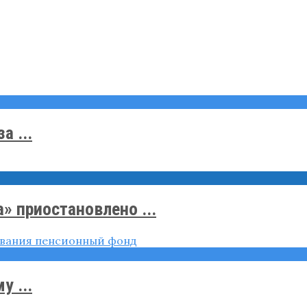
а ...
» приостановлено ...
у ...