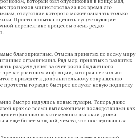
прогнозом, который был опубликован в конце мая,
ых прогнозов министерства за все время его
имизм, отсутствие которого может означать только
омики. Просто попытка оценить существующие
очной перспективе процессы очень редко
т.
 самые благоприятные. Отмена принятых по всему миру
тинные ограничения. Ряд мер, принятых в развитых
вать раздачу денег за счет роста бюджетного
т чреват разгоном инфляции, которая несколько
м итоге приведет к дополнительному сокращению
е протесты гораздо быстрее получат новую подпитку
чайно быстро надулись новые пузыри. Теперь даже
жевой крах со всеми вытекающими последствиями как
ращение финансовых стимулов с высокой долей
ься еще более мощной, чем та, что последовала за
 Западные инвесторы пока пользуются высокой