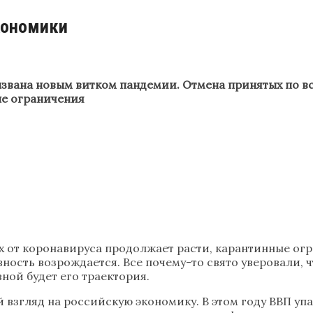
кономики
вызвана новым витком пандемии. Отмена принятых по 
ые ограничения
х от коронавируса продолжает расти, карантинные ог
ость возрождается. Все почему-то свято уверовали, 
ной будет его траектория.
взгляд на российскую экономику. В этом году ВВП упа