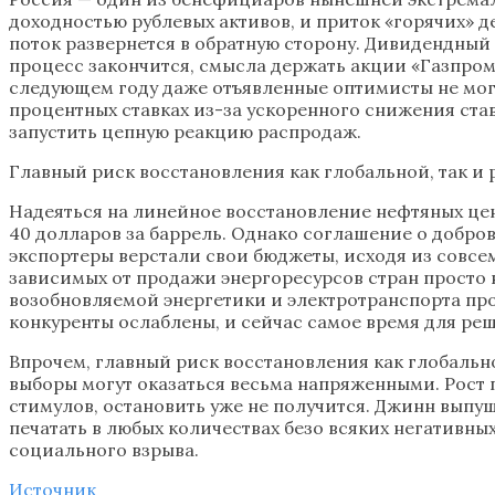
доходностью рублевых активов, и приток «горячих» д
поток развернется в обратную сторону. Дивидендный 
процесс закончится, смысла держать акции «Газпрома
следующем году даже отъявленные оптимисты не могу
процентных ставках из-за ускоренного снижения ста
запустить цепную реакцию распродаж.
Главный риск восстановления как глобальной, так и
Надеяться на линейное восстановление нефтяных це
40 долларов за баррель. Однако соглашение о добро
экспортеры верстали свои бюджеты, исходя из совсем
зависимых от продажи энергоресурсов стран просто н
возобновляемой энергетики и электротранспорта пр
конкуренты ослаблены, и сейчас самое время для ре
Впрочем, главный риск восстановления как глобальн
выборы могут оказаться весьма напряженными. Рост
стимулов, остановить уже не получится. Джинн выпу
печатать в любых количествах безо всяких негативны
социального взрыва.
Источник