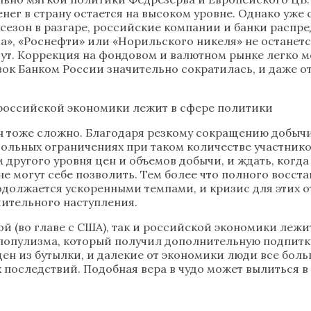
енег в страну остается на высоком уровне. Однако уже
сезон в разгаре, российские компании и банки распре
», «Роснефти» или «Норильского никеля» не останется
т. Коррекция на фондовом и валютном рынке легко мо
вок Банком России значительно сократилась, и даже 
 российской экономики лежит в сфере политики
н тоже сложно. Благодаря резкому сокращению добыч
вольных ограничениях при таком количестве участник
 другого уровня цен и объемов добычи, и ждать, когд
е могут себе позволить. Тем более что полного восст
одолжается ускоренными темпами, и кризис для этих
шительного наступления.
ой (во главе с США), так и российской экономики леж
 популизма, который получил дополнительную подпит
щен из бутылки, и далекие от экономики люди все бол
х последствий. Подобная вера в чудо может вылиться 