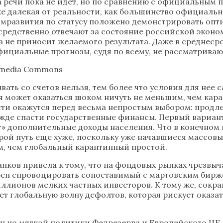
да речи пока не идет, но по сравнению с официальным 
 же далекая от реальности, как большинство официальн
номразвития по статусу положено демонстрировать опт
средственно отвечают за состояние российской экон
а не приносит желаемого результата. Даже в среднеср
ициальные прогнозы, судя по всему, не рассматриваю
imedia Commons
ать со счетов нельзя, тем более что условия для нее
может оказаться шоком ничуть не меньшим, чем каран
асти окажутся перед весьма непростым выбором: продле
ежде спасти государственные финансы. Первый вариан
ст» дополнительные доходы населения. Что в конечно
ой путь еще хуже, поскольку уже начавшиеся массовы
м, чем глобальный карантинный простой.
анков привела к тому, что на фондовых рынках чрезвы
обен спровоцировать сопоставимый с мартовским бир
иллионов мелких частных инвесторов. К тому же, сок
т глобальную волну дефолтов, которая рискует оказат
ьно мягкой политики Федрезерва и Европейского ЦБ.