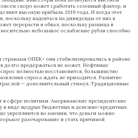
 совсем скоро может сработать сезонный фактор, и
деляют высокую прибыль 2019 года. И когда этот
, поскольку надеяться на дивиденды от них в
жет перерасти в обвал, поскольку разница в
относительно небольшое ослабление рубля способно
и странами ОПЕК+ они стабилизировались в районе
ов долго продержаться не может. Нефтяные
а спрос полностью восстановится, большинство
ановления спроса ждать не приходится. Развитие
 отраслей — дополнительный стимул. Традиционные
ит в сфере политики. Американские президентские
ку в виде щедрых бюджетных и денежно-кредитных
ьше укрепляются во мнении, что деньги можно
в горькое разочарование и стать причиной