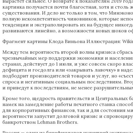
вырастет сильнее. О возврате к показателям 2019 го
картинка получается почти благостная, хотя и столь
существования. И дело не только в том, что Минэко
полную некомпетентность чиновников, которые непо
тенденции и экстраполировать их на будущее никогд
развиваются линейно, а возможности новых шоков оф
Фрагмент картины Клода Виньона Иллюстрация: Wik
Между тем вероятность второй волны кризиса сбрасыв
чрезвычайных мер поддержки экономики и населения 
странах, действует до 1 июля, и уже совсем скоро вл
дефицита и госдолга или «закрывать лавочку» в над
подбодрит производителей товаров и услуг, но «съе
спроса и негативным социальным последствиям. Втор
и приведут к последствиям, не менее разрушительны
Кроме того, щедрость правительств и Центральных б
намек на замедление работы печатного станка спос
для корпоративных финансов, так и для состояния м
вероятности запустит долговой кризис и спровоцируе
банкротством Lehman Brothers.
Россия — один из бенефициаров нынешней экстремал