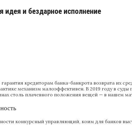
я идея и бездарное исполнение
гарантия кредиторам банка-банкрота возврата их сред
рактике механизм малоэффективен. В 2019 году в суды 
чинах столь плачевного положения вещей — в нашем ма
нность
ости конкурсный управляющий, коим для банков высту