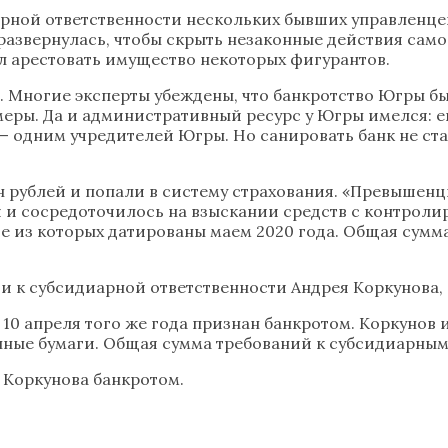
иарной ответственности нескольких бывших управленце
азвернулась, чтобы скрыть незаконные действия само
л арестовать имущество некоторых фигурантов.
». Многие эксперты убеждены, что банкротство Югры
меры. Да и административный ресурс у Югры имелся: е
— одним учредителей Югры. Но санировать банк не ст
лн рублей и попали в систему страхования. «Превышенц
 и сосредоточилось на взыскании средств с контрол
е из которых датированы маем 2020 года. Общая сумма
ии к субсидиарной ответственности Андрея Коркунова,
е 10 апреля того же года признан банкротом. Коркунов
ные бумаги. Общая сумма требований к субсидиарным 
и Коркунова банкротом.