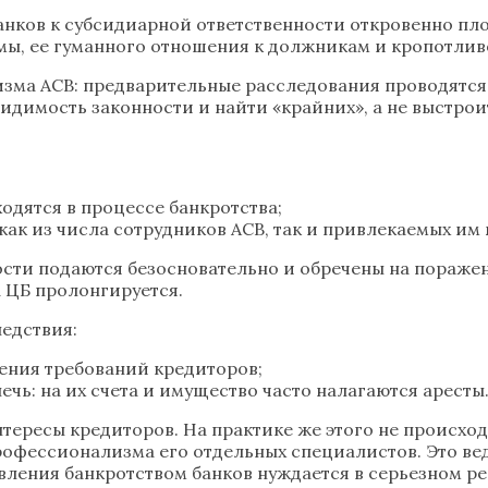
ков к субсидиарной ответственности откровенно плохи
емы, ее гуманного отношения к должникам и кропотлив
зма АСВ: предварительные расследования проводятся п
видимость законности и найти «крайних», а не выстро
одятся в процессе банкротства;
ак из числа сотрудников АСВ, так и привлекаемых им
ности подаются безосновательно и обречены на пораж
а ЦБ пролонгируется.
едствия:
рения требований кредиторов;
ечь: на их счета и имущество часто налагаются аресты
тересы кредиторов. На практике же этого не происхо
офессионализма его отдельных специалистов. Это вед
ления банкротством банков нуждается в серьезном 