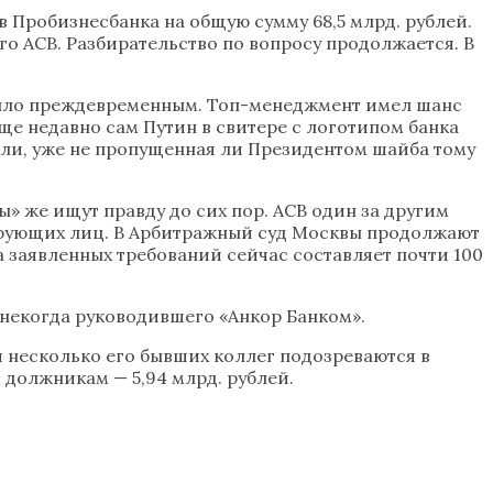
в Пробизнесбанка на общую сумму 68,5 млрд. рублей.
го АСВ. Разбирательство по вопросу продолжается. В
 было преждевременным. Топ-менеджмент имел шанс
ще недавно сам Путин в свитере с логотипом банка
али, уже не пропущенная ли Президентом шайба тому
ы» же ищут правду до сих пор. АСВ один за другим
ирующих лиц. В Арбитражный суд Москвы продолжают
 заявленных требований сейчас составляет почти 100
 некогда руководившего «Анкор Банком».
 и несколько его бывших коллег подозреваются в
должникам — 5,94 млрд. рублей.