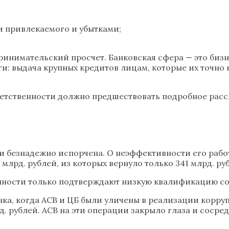
 привлекаемого и убытками;
ринимательский просчет. Банковская сфера — это бизн
: выдача крупных кредитов лицам, которые их точно 
етственности должно предшествовать подробное рассл
и безнадежно испорчена. О неэффективности его работ
 млрд. рублей, из которых вернуло только 341 млрд. ру
нности только подтверждают низкую квалификацию со
нка, когда АСВ и ЦБ были уличены в реализации корру
. рублей. АСВ на эти операции закрыло глаза и сосре