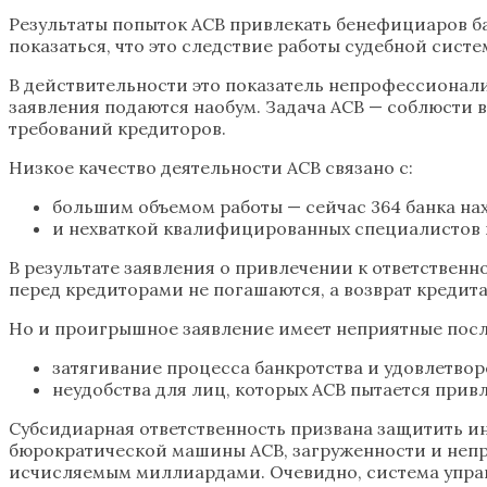
Результаты попыток АСВ привлекать бенефициаров бан
показаться, что это следствие работы судебной сист
В действительности это показатель непрофессионали
заявления подаются наобум. Задача АСВ — соблюсти 
требований кредиторов.
Низкое качество деятельности АСВ связано с:
большим объемом работы — сейчас 364 банка нах
и нехваткой квалифицированных специалистов к
В результате заявления о привлечении к ответствен
перед кредиторами не погашаются, а возврат кредит
Но и проигрышное заявление имеет неприятные посл
затягивание процесса банкротства и удовлетво
неудобства для лиц, которых АСВ пытается привл
Субсидиарная ответственность призвана защитить ин
бюрократической машины АСВ, загруженности и непр
исчисляемым миллиардами. Очевидно, система управ