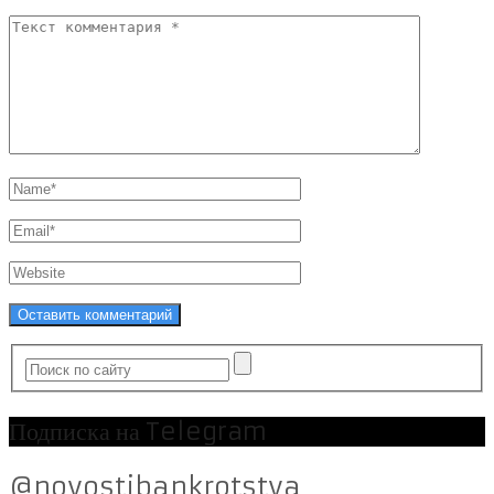
Подписка на Telegram
@novostibankrotstva