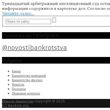
Тринадцатый арбитражный апелляционный суд остав
информация содержится в картотеке дел. Согласно м
Читайте далее...
Подписка на Telegram
@novostibankrotstva
Рубрики
Банки
Банкротство компаний
Банкротство физлиц
Новости
Полезное
Правовые вопросы
Новости банкротства
Copyright © 2025.
(c) Bankrot.org