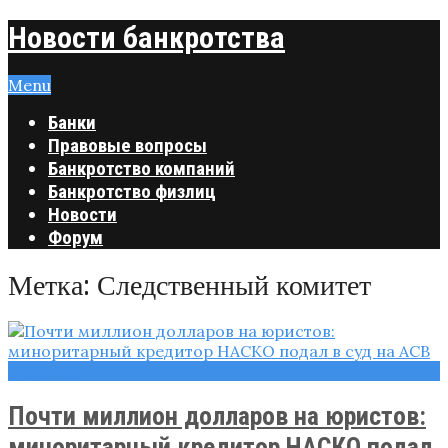
Новости банкротства
Menu
Банки
Правовые вопросы
Банкротство компаний
Банкротство физлиц
Новости
Форум
Метка:
Следственный комитет
Новости
Почти миллион долларов на юристов:
миноритарный кредитор НАСКО подал