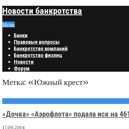
Новости банкротства
Menu
Банки
Правовые вопросы
Банкротство компаний
Банкротство физлиц
Новости
Форум
Метка:
«Южный крест»
Новости
«Дочка» «Аэрофлота» подала иск на 46
17.09.2014