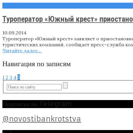
Новости
Туроператор «Южный крест» приостано
10.09.2014
Туроператор «Южный крест» заявляет о приостановке 
туристических компаний, сообщает пресс-служба ком
Читайте далее...
Навигация по записям
1
2
3
4
5
Подписка на Telegram
@novostibankrotstva