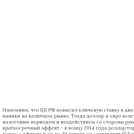
Напомним, что ЦБ РФ повысил ключевую ставку в два эта
паники на валютном рынке. Тогда доллар и евро взле
налоговым периодом и воздействием со стороны рук
краткосрочный эффект – к концу 2014 года доллар тор
вырос – официально на 22 января он составляет 65,5 ру