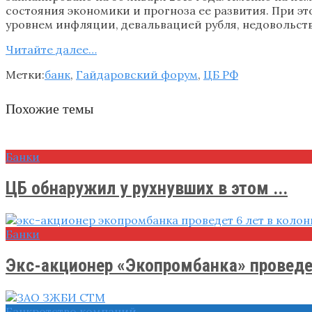
состояния экономики и прогноза ее развития. При э
уровнем инфляции, девальвацией рубля, недовольств
Читайте далее…
Метки:
банк
,
Гайдаровский форум
,
ЦБ РФ
Похожие темы
Банки
ЦБ обнаружил у рухнувших в этом ...
Банки
Экс-акционер «Экопромбанка» проведет 
Банкротство компаний