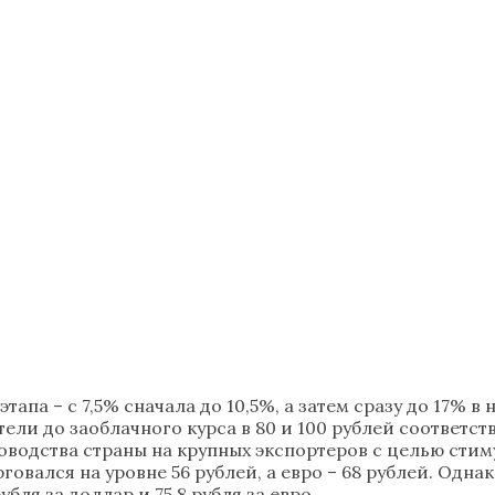
па – с 7,5% сначала до 10,5%, а затем сразу до 17% в н
тели до заоблачного курса в 80 и 100 рублей соответс
оводства страны на крупных экспортеров с целью сти
говался на уровне 56 рублей, а евро – 68 рублей. Одн
бля за доллар и 75,8 рубля за евро.