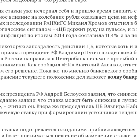
я ставки уже исчерпал себя и пришло время снизить 
ое влияние на колебание рубля оказывает цена на нефт
ных исследований РАНХиГС Михаил Хромов отметил в б
огическим сигналом – «ЦБ держит руку на пульсе», и в
инфляция по итогам 2014 года составила 11,4%, а за п
некоторую запоздалость действий ЦБ, которые хоть и
 признал президент РФ Владимир Путин в ходе своей 
 России направила в Центробанк письмо с просьбой по
кономики. Как сообщил «НИ» Анатолий Аксаков, ответа 
им его решение. Пока же, по мнению банковского сооб
хранение текущего положения дел вызовет
волну банк
к президента РФ Андрей Белоусов заявил, что снижен
вно заявил, что ставка может быть снижена в лучшем 
», – считает он. Вчера же председатель ЦБ Эльвира На
ь ключевую ставку при формировании устойчивой тен
 ставки подогревается ожиданием приближающегося з
ем и будет приниматься решение об изменении ставки,