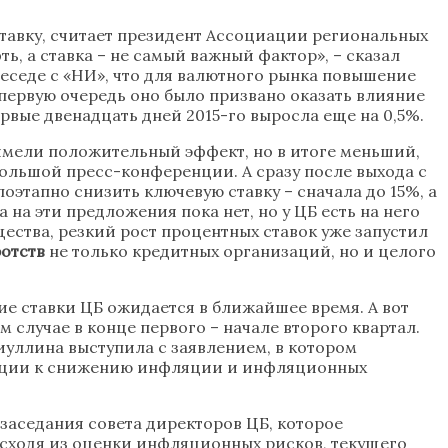
ставку, считает президент Ассоциации региональных
ь, а ставка – не самый важный фактор», – сказал
еседе с «НИ», что для валютного рынка повышение
 первую очередь оно было призвано оказать влияние
ервые двенадцать дней 2015-го выросла еще на 0,5%.
 имели положительный эффект, но в итоге меньший,
большой пресс-конференции. А сразу после выхода с
этапно снизить ключевую ставку – сначала до 15%, а
на эти предложения пока нет, но у ЦБ есть на него
щества, резкий рост процентных ставок уже запустил
ротств
не только кредитных организаций, но и целого
ие ставки ЦБ ожидается в ближайшее время. А вот
случае в конце первого – начале второго квартал.
биуллина выступила с заявлением, в котором
денции к снижению инфляции и инфляционных
аседания совета директоров ЦБ, которое
 исходя из оценки инфляционных рисков, текущего