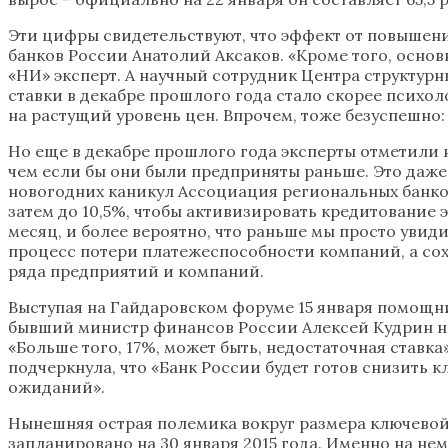
Эти цифры свидетельствуют, что эффект от повышени
банков России Анатолий Аксаков. «Кроме того, основн
«НИ» эксперт. А научный сотрудник Центра структур
ставки в декабре прошлого года стало скорее психол
на растущий уровень цен. Впрочем, тоже безуспешно: 
Но еще в декабре прошлого года эксперты отметили 
чем если бы они были предприняты раньше. Это даже
новогодних каникул Ассоциация региональных банков
затем до 10,5%, чтобы активизировать кредитование э
месяц, и более вероятно, что раньше мы просто увид
процесс потери платежеспособности компаний, а со
ряда предприятий и компаний.
Выступая на Гайдаровском форуме 15 января помощни
бывший министр финансов России Алексей Кудрин неда
«Больше того, 17%, может быть, недостаточная ставка
подчеркнула, что «Банк России будет готов снизит
ожиданий».
Нынешняя острая полемика вокруг размера ключевой
запланировано на 30 января 2015 года. Именно на н