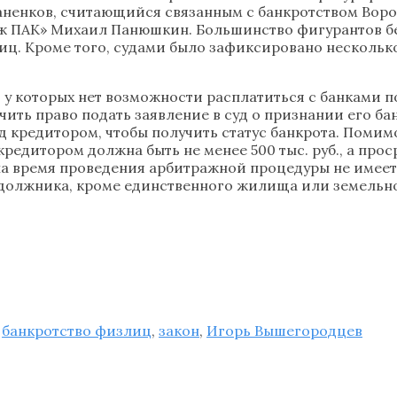
ненков, считающийся связанным с банкротством Ворон
ж ПАК» Михаил Панюшкин. Большинство фигурантов бе
. Кроме того, судами было зафиксировано несколько 
 у которых нет возможности расплатиться с банками по
чить право подать заявление в суд о признании его б
ед кредитором, чтобы получить статус банкрота. Помим
редитором должна быть не менее 500 тыс. руб., а прос
а на время проведения арбитражной процедуры не имее
 должника, кроме единственного жилища или земельно
,
банкротство физлиц
,
закон
,
Игорь Вышегородцев