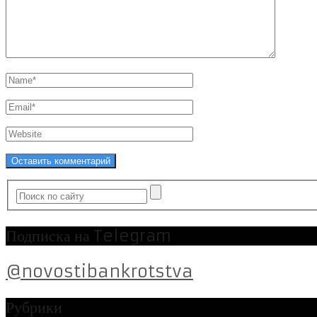
Подписка на Telegram
@novostibankrotstva
Рубрики