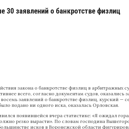
е 30 заявлений о банкротстве физлиц
ействия закона о банкротстве физлиц в арбитражных с
ктивнее всего, согласно документам судов, оказались 
 восемь заявлений о банкротстве физлиц, курский — с
было подано ни одного иска, оказалась Орловская.
лся появившейся вчера статистике: «Я ожидал гораз
олжно резко вырасти». По словам господина Вышегоро
 большинстве исков в Воронежской области фигуриро