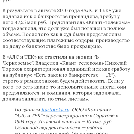
В результате в августе 2016 года «АЛС и ТЕК» уже
подавал иск о банкротстве провайдера, требуя у
него 47,55 млн руб. Представитель «Квант-телекома»
тогда заявлял, что долг уже был погашен в полном
объеме. После того как в суд были представлены
соответствующие платежные ордеры, производство
по делу о банкротстве было прекращено.
В «АЛС и ТЕК» не ответили на звонки “Ъ-
Черноземье”. Владелец «Квант-телекома» Николай
Торохов охарактеризовал поданный иск как «работу
на публику»: «Есть закон (о банкротстве. — „Ъ“),
строго в рамках закона будем действовать. Если у
кого-то есть какие-то исполнительные листы, они
предъявляются, и компания, которая задолжала,
должна заплатить по этим листам».
По данным
Kartoteka.ru
, ООО «Компания
“АЛС и ТЕК”» зарегистрировано в Саратове в
1994 году. Уставный капитал — 10 тыс. руб.
Основной вид деятельности — работа
холдинговых компаний. Гендиректором