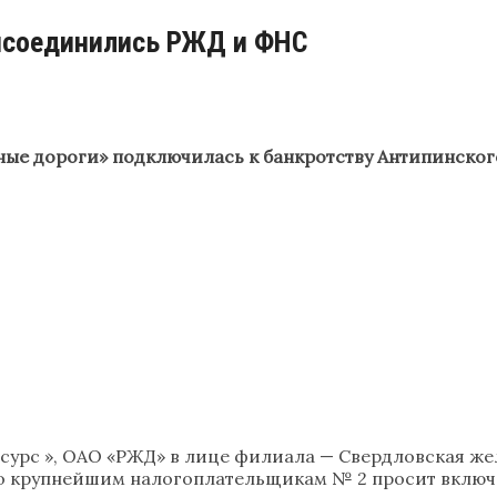
рисоединились РЖД и ФНС
ные дороги» подключилась к банкротству Антипинско
урс », ОАО «РЖД» в лице филиала — Свердловская жел
по крупнейшим налогоплательщикам № 2 просит включит