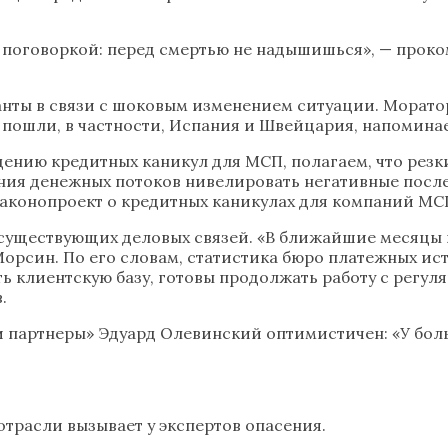
 поговоркой: перед смертью не надышишься», — проко
нанты в связи с шоковым изменением ситуации. Морат
 пошли, в частности, Испания и Швейцария, напоминае
ению кредитных каникул для МСП, полагаем, что резк
ия денежных потоков нивелировать негативные послед
Законопроект о кредитных каникулах для компаний МСП
существующих деловых связей. «В ближайшие месяцы 
Морсин. По его словам, статистика бюро платежных и
ть клиентскую базу, готовы продолжать работу с регу
.
и партнеры» Эдуард Олевинский оптимистичен: «У бол
трасли вызывает у экспертов опасения.