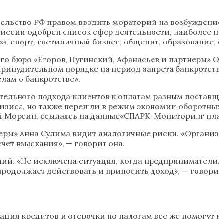
ельство РФ правом вводить мораторий на возбуждение
иссии одобрен список сфер деятельности, наиболее 
ра, спорт, гостиничный бизнес, общепит, образование
о бюро «Егоров, Пугинский, Афанасьев и партнеры» О
ринудительном порядке на период запрета банкротств
лам о банкротстве».
ельного подхода клиентов к оплатам разным поставщ
ризиса, но также перешли в режим экономии оборотных
й Морсин, ссылаясь на данные«СПАРК-Мониторинг пл
еры» Анна Сулима видит аналогичные риски. «Организ
чет взыскания», — говорит она.
й. «Не исключена ситуация, когда предприниматели, п
 продолжает действовать и приносить доход», — говор
ация кредитов и отсрочки по налогам все же помогут 