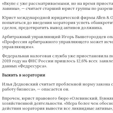
«Вкупе с уже рассматриваемыми, но на время приос
лавины», — считает старший юрист группы по разре
Юрист международной юридической фирмы Allen & Ov
попытаться до введения моратория успеть обанкроти
сделок, предотвратить вывод активов должника.
Арбитражный управляющий Игорь Вышегородцев опаса
«Профессия арбитражного управляющего может исчез
управляющим».
Федеральная налоговая служба уже приостановила по
2019 году на ФНС России пришлось 12,6% всех заявлен
данных «Федресурса».
Выжить в моратории
Илья Дедковский считает проблемной норму закона 
работу бизнеса», — опасается он.
Впрочем, юрист правового бюро «Олевинский, Буюкя
хозяйственной деятельности. «Мера более чем обос
действия моратория вывести все ликвидные активы»,