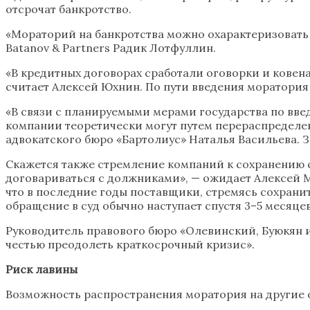
отсрочат банкротство.
«Мораторий на банкротства можно охарактеризовать
Batanov & Partners Радик Лотфуллин.
«В кредитных договорах сработали оговорки и кове
считает Алексей Юхнин. По пути введения моратория
«В связи с планируемыми мерами государства по введ
компании теоретически могут путем перераспределен
адвокатского бюро «Бартолиус» Наталья Васильева. 
Скажется также стремление компаний к сохранению 
договариваться с должниками», — ожидает Алексей 
что в последние годы поставщики, стремясь сохрани
обращение в суд обычно наступает спустя 3–5 месяцев
Руководитель правового бюро «Олевинский, Буюкян 
честью преодолеть краткосрочный кризис».
Риск лавины
Возможность распространения моратория на другие о