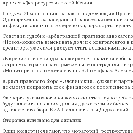
проекта «Федресурс» Алексей Юхнин.
Госдума 31 марта приняла закон, наделяющий Правит
Одновременно, на заседании Правительственной ком
инфекции: авиа- и автоперевозки, аэропорты, культу
Советник судебно-арбитражной практики адвокатског
«Невозможность взыскивать долги с контрагентов в п
кредиторы уже сами рискуют стать должниками по де
«В кризисные периоды расширяется практика избират
затронуть отрасли, которые меньше пострадали от к
«Мониторинг платежей» группы «Интерфакс» Алексе
Юрист правового бюро «Олевинский, Буюкян и партн
не смогут поправить свое финансовое положение за с
Эксперты указывают и на возможности злоупотреблени
будут платить по своим долгам, даже если их бизнес
адвокатского бюро КИАП, адвокат Илья Дедковский.
Отсрочка или шанс для сильных
Одни эксперты считают, что мораторий, реструктуриз