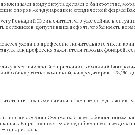
тановленными ввиду вируса делами о банкротстве, мо
шению споров международной юридической фирмы Bak
ery Геннадий Юрин считает, что уже сейчас в ситуац
ть должников, допустивших дефолт, чтобы иметь возм
ется ухода из профессии значительного числа коллег
нуть, как профессия зажигателя газовых фонарей, ес
дачу всех заявлений о признании компаний банкротами
ий о банкротстве компаний, на кредиторов – 78,1%, до
считать ничтожными сделки, совершенные должником 
н и партнеры» Анна Сулима называет обоснованным за
нованная. В противном случае недобросовестные долж
 — говорит она.