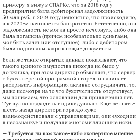
примеру, я вижу в СПАРКе, что за 2018 год у
предприятия была дебиторская задолженность
50 млн руб., в 2019 году непонятно, что происходило,
а в 2020-м начинается банкротство. Естественно, эта
задолженность не могла просто исчезнуть, либо она
была погашена (причем необязательно деньгами,
мог быть зачет или отступное), либо с дебитором
были подписаны закрывающие документы.
Если же такие открытые данные показывают, что
такого ценного имущества никогда не было у
должника, при этом директор объясняет, что сервер
с бухгалтерской программой сгорел, и начинает
раскрывать информацию, активно сотрудничать, то,
даже несмотря на то что бухотчетность отсутствует,
мы понимаем, что оснований для привлечения нет.
Тут нужно подходить индивидуально. Еще лет пять-
шесть назад директора гораздо хуже
взаимодействовали с управляющими, они «уходили
в несознанку» и получали многомиллионные иски.
— Требуется ли вам какое-либо экспертное мнение
для оценки действий директора или вы