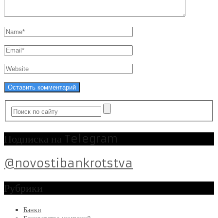
Подписка на Telegram
@novostibankrotstva
Рубрики
Банки