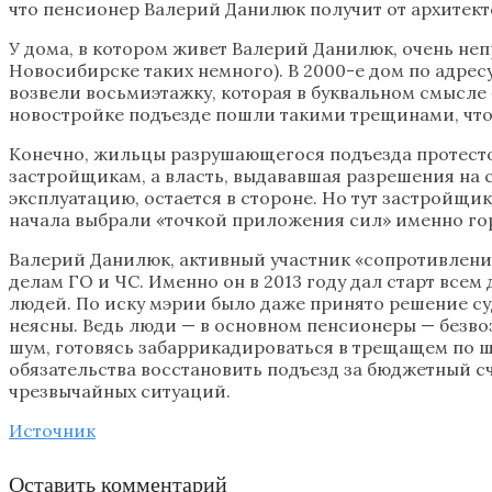
что пенсионер Валерий Данилюк получит от архитекто
У дома, в котором живет Валерий Данилюк, очень непр
Новосибирске таких немного). В 2000-е дом по адресу
возвели восьмиэтажку, которая в буквальном смысле
новостройке подъезде пошли такими трещинами, что 
Конечно, жильцы разрушающегося подъезда протестов
застройщикам, а власть, выдававшая разрешения на 
эксплуатацию, остается в стороне. Но тут застройщик
начала выбрали «точкой приложения сил» именно гор
Валерий Данилюк, активный участник «сопротивления
делам ГО и ЧС. Именно он в 2013 году дал старт вс
людей. По иску мэрии было даже принято решение су
неясны. Ведь люди — в основном пенсионеры — безвоз
шум, готовясь забаррикадироваться в трещащем по ш
обязательства восстановить подъезд за бюджетный с
чрезвычайных ситуаций.
Источник
Оставить комментарий