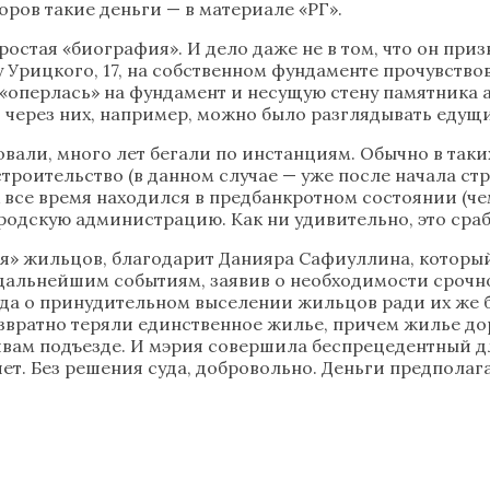
ров такие деньги — в материале «РГ».
остая «биография». И дело даже не в том, что он приз
 Урицкого, 17, на собственном фундаменте прочувствов
 «оперлась» на фундамент и несущую стену памятника 
через них, например, можно было разглядывать едущи
али, много лет бегали по инстанциям. Обычно в таки
строительство (в данном случае — уже после начала с
 все время находился в предбанкротном состоянии (че
одскую администрацию. Как ни удивительно, это сраб
» жильцов, благодарит Данияра Сафиуллина, который 
ем дальнейшим событиям, заявив о необходимости сроч
да о принудительном выселении жильцов ради их же б
вратно теряли единственное жилье, причем жилье дор
вам подъезде. И мэрия совершила беспрецедентный дл
чет. Без решения суда, добровольно. Деньги предпола