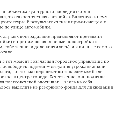
нан объектом культурного наследия (хотя в
ал, что такое точечная застройка. Вплотную к нему
архитектуры. В результате стены в примыкающем к
е по улице автомобили.
х случаях пострадавшие предъявляют претензии
тройки) и принимавшая опасные новостройки в
м, собственно, и дело кончилось), и жильцы с самого
отало.
в тот момент возглавлял городское управление по
но освободить подъезд — ситуация угрожает жизни
лага, вот только перспективы «спасаемых» были
огое, в центре города. Естественно, они подняли
я постсоветской эпохи шаг — взяла на себя
галось выделить из резервного фонда для ликвидации