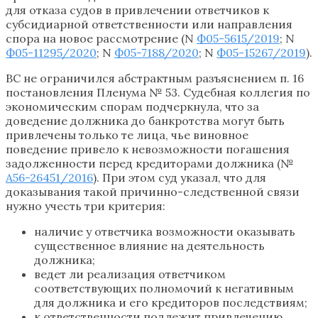
для отказа судов в привлечении ответчиков к
субсидиарной ответственности или направления
спора на новое рассмотрение (N
Ф05-5615/2019
; N
Ф05-11295/2020
; N
Ф05-7188/2020
; N
Ф05-15267/2019
).
ВС не ограничился абстрактным разъяснением п. 16
постановления Пленума № 53. Судебная коллегия по
экономическим спорам подчеркнула, что за
доведение должника до банкротства могут быть
привлечены только те лица, чье виновное
поведение привело к невозможности погашения
задолженности перед кредиторами должника (№
А56-26451/2016
). При этом суд указал, что для
доказывания такой причинно-следственной связи
нужно учесть три критерия:
наличие у ответчика возможности оказывать
существенное влияние на деятельность
должника;
ведет ли реализация ответчиком
соответствующих полномочий к негативным
для должника и его кредиторов последствиям;
к ответственности подлежит привлечению