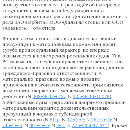
пользу ответчиков. А если речь идёт об интересах
государства, шансы на победу уходят вниз в
геометрической прогрессии. Достаточно вспомнить
дела ЗАО «Орбита», ООО «Дальняя степь» или ООО
«Альянс»», — отметила
Вопрос о том, относятся ли доказательственные
презумпции к материальным нормам или носят
сугубо процессуальный характер, не впервые
оказывается в поле зрения российских судов. Так,
ВС указывал, что субсидиарная ответственность по
своей правовой природе является разновидностью
гражданско-правовой ответственности. А
материально-правовые нормы о порядке
привлечения к этой ответственности применяются
на момент совершения вменяемых ответчикам
действий (N
308-ЭС17-6757
; N
305-ЭС19-10079
).
Арбитражные суды в ряде актов напрямую признали
материальный характер доказательственных
презумпций в нормах о субсидиарной
ответственности (N
81-р
; N
37-О-О
; N
262-О-О
; N
745-О-О
; N
691-О-О
; N
3-П
; N
А45-23369/2011
). Кроме