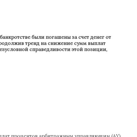
анкротстве были погашены за счет денег от
 продолжив тренд на снижение сумм выплат
езусловной справедливости этой позиции,
плат процентов арбитражным управляющим (АУ).