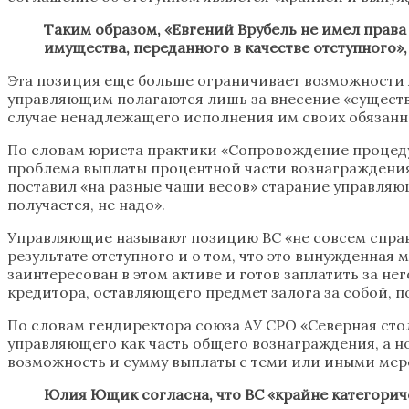
Таким образом, «Евгений Врубель не имел права
имущества, переданного в качестве отступного»
Эта позиция еще больше ограничивает возможности А
управляющим полагаются лишь за внесение «существ
случае ненадлежащего исполнения им своих обязанн
По словам юриста практики «Сопровождение процед
проблема выплаты процентной части вознаграждения А
поставил «на разные чаши весов» старание управляющ
получается, не надо».
Управляющие называют позицию ВС «не совсем справ
результате отступного и о том, что это вынужденная
заинтересован в этом активе и готов заплатить за не
кредитора, оставляющего предмет залога за собой, 
По словам гендиректора союза АУ СРО «Северная сто
управляющего как часть общего вознаграждения, а н
возможность и сумму выплаты с теми или иными мер
Юлия Ющик согласна, что ВС «крайне категориче