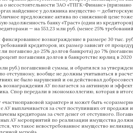
а о несостоятельности ЗАО «ТПГК-Финанс» (признано б
ргах найденное у должника имущество — дебиторскую з
Публичное предложение актива по сниженной цене тоже
 задолженность банку «Траст» (один из кредиторов) 
едиторами — на 553,23 млн руб. (менее 25% требований
фиксированное вознаграждение в размере 30 тыс. руб.
ребований кредиторов, их размер зависит от процедур
ли погашено до 25% долгов банкрота) до 7% (погашен
оцент погашения долгов в банкротстве юрлиц в 2020 го
 млн руб.) погашенной суммы, и обратился за утвержде
а по отступному, вообще не должны учитываться в расч
твиях не было нарушений и он действовал добросовест
 вознаграждения АУ полагается за активную и эффекти
а. Спор передали в экономколлегию, которая в итоге
т «частноправовой характер» и может быть «соразмер
е АУ выплачивается за счет поступивших от продажи и
ачены кредиторам за счет денег от отступного. Погаш
нных АУ мероприятий по реализации имущества должни
тся, что такое невостребованное имущество неликвидн
жденной мерой».