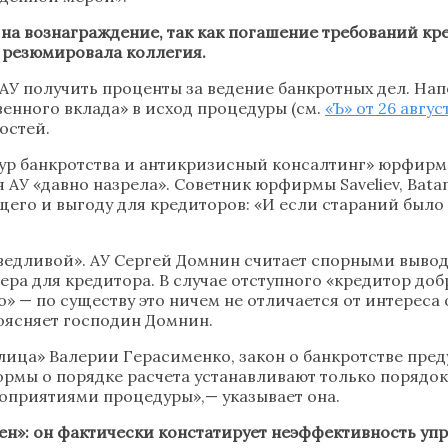
 на вознаграждение, так как погашение требований к
, резюмировала коллегия.
У получить проценты за ведение банкротных дел. Нап
енного вклада» в исход процедуры (см.
«Ъ» от 26 авгус
остей.
ур банкротства и антикризисный консалтинг» юрфир
У «давно назрела». Советник юрфирмы Saveliev, Batan
его и выгоду для кредиторов: «И если стараний было м
едливой». АУ Сергей Домнин считает спорными вывод
 мера для кредитора. В случае отступного «кредитор д
го» — по существу это ничем не отличается от интерес
поясняет господин Домнин.
лица» Валерии Герасименко, закон о банкротстве пре
ормы о порядке расчета устанавливают только порядок
оприятиями процедуры»,— указывает она.
н»: он фактически констатирует неэффективность упра