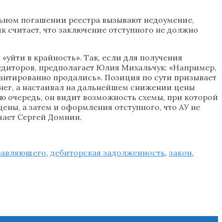
ьном погашении реестра вызывают недоумение,
ик считает, что заключение отступного не должно
«уйти в крайность». Так, если для получения
редиторов, предполагает Юлия Михальчук: «Например,
рантированно продались». Позиция по сути призывает
денег, а настаивал на дальнейшем снижении цены
ою очередь, он видит возможность схемы, при которой
ны, а затем и оформления отступного, что АУ не
ючает Сергей Домнин.
равляющего
,
дебиторская задолженность
,
закон
,