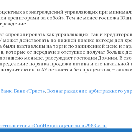
процентных вознаграждений управляющих при минимал
авлен кредиторами за собой». Тем не менее госпожа Ющ
аграждение.
ет спровоцировать как управляющих, так и кредиторов 
 АУ может действовать по нижней планке выгоды для к
а были выставлены на торги по заниженной цене и га
ров, которые от передачи в отступное получат больше 
ет погашено меньше, рассуждает господин Домнин. В св
ределение порядка продажи актива и его начальной це
 получит актив, и АУ останется без процентов»,— закл
,
банк
,
Банк «Траст»
,
Вознаграждение арбитражного уп