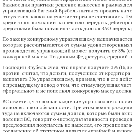
Важное для практики решение вынесено в рамках дел
управляющий Евгений Врубель пытался продать на то
отсутствия заявок на участие торги не состоялись. 
кредиторов компании разрешило передать дебиторскую
средствами была погашена часть долгов ЗАО перед кр
По закону конкурсному управляющему выплачивается 
которые рассчитываются от суммы удовлетворенных т
производства управляющий может получить от 3% (ес
конкурсной массы. По данным Федресурса, средний пр
Господин Врубель счел, что вправе получить 3% (16,6
против, считая, что деньги, полученные от кредитор
выплатить 3% управляющему, признав, что в его дейс
к предыдущему довод о том, что стимулирующая часть
«формально» и не пополнял конкурсную массу должник
ВС отметил, что вознаграждение управляющего носи
исполнял свои обязанности. При этом вознаграждени
туда не включаются суммы долгов, которые были выпл
пояснил ВС, говорит о «нерезультативности проведе
предложения покупатель не нашелся, «то предполагае
соглашение об отступном является «крайней и выну