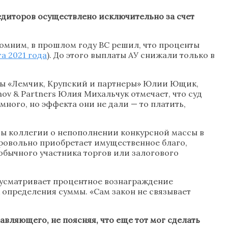
редиторов осуществлено исключительно за счет
омним, в прошлом году ВС решил, что проценты
та 2021 года
). До этого выплаты АУ снижали только в
мы «Лемчик, Крупский и партнеры» Юлии Ющик,
ov & Partners Юлия Михальчук отмечает, что суд
ного, но эффекта они не дали — то платить,
ы коллегии о непополнении конкурсной массы в
обровольно приобретает имущественное благо,
а обычного участника торгов или залогового
дусматривает процентное вознаграждение
 определения суммы. «Сам закон не связывает
вляющего, не поясняя, что еще тот мог сделать