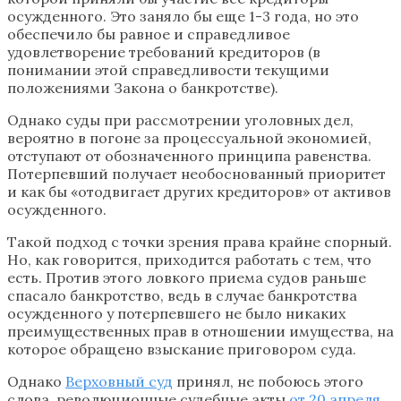
осужденного. Это заняло бы еще 1-3 года, но это
обеспечило бы равное и справедливое
удовлетворение требований кредиторов (в
понимании этой справедливости текущими
положениями Закона о банкротстве).
Однако суды при рассмотрении уголовных дел,
вероятно в погоне за процессуальной экономией,
отступают от обозначенного принципа равенства.
Потерпевший получает необоснованный приоритет
и как бы «отодвигает других кредиторов» от активов
осужденного.
Такой подход с точки зрения права крайне спорный.
Но, как говорится, приходится работать с тем, что
есть. Против этого ловкого приема судов раньше
спасало банкротство, ведь в случае банкротства
осужденного у потерпевшего не было никаких
преимущественных прав в отношении имущества, на
которое обращено взыскание приговором суда.
Однако
Верховный суд
принял, не побоюсь этого
слова, революционные судебные акты
от 20 апреля