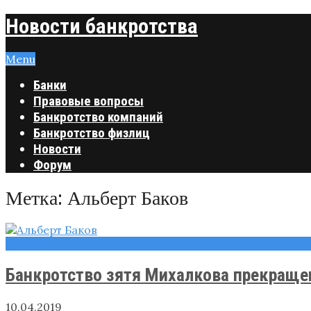
Новости банкротства
Menu
Банки
Правовые вопросы
Банкротство компаний
Банкротство физлиц
Новости
Форум
Метка:
Альберт Баков
Новости
Банкротство зятя Михалкова прекращен
10.04.2019