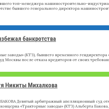
бывшего топ-менеджера машиностроительно-индустри
ротстве бывшего генерального директора машиностро
избежал банкротства
ные заводы» (КТЗ), бывшего временного гендиректора 
д Москвы после отказа кредиторов от своих требован
ятя Никиты Михалкова
КОВА Девятый арбитражный апелляционный суд отм
концерна «Тракторные заводы» (КТЗ) Альберта Бакова