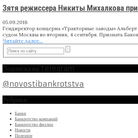
Зятя режиссера Никиты Михалкова при
05.09.2018
Гендиректор концерна «Тракторные заводы» Альберт
судом Москвы во вторник, 4 сентября. Признать Бако
Читайте далее...
Подписка на Telegram
@novostibankrotstva
Рубрики
Банки
Банкротство компаний
Банкротство физлиц
Новости
Полезное