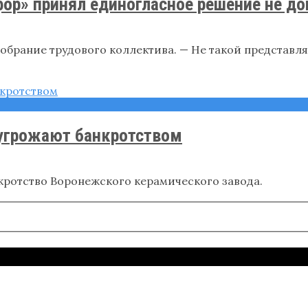
ор» принял единогласное решение не до
брание трудового коллектива. — Не такой представлял
угрожают банкротством
ротство Воронежского керамического завода.