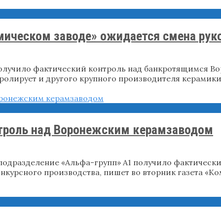
мическом заводе» ожидается смена рук
получило фактический контроль над банкротящимся Во
тролирует и другого крупного производителя керамик
нтроль над Воронежским керамзаводом
подразделение «Альфа-групп» А1 получило фактичес
нкурсного производства, пишет во вторник газета «Ко