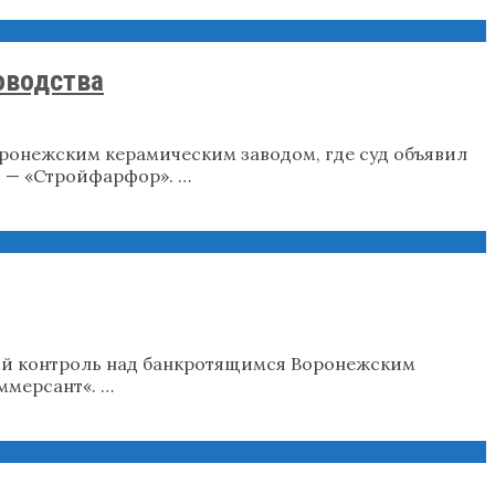
оводства
ронежским керамическим заводом, где суд объявил
и — «Стройфарфор». …
кий контроль над банкротящимся Воронежским
ммерсант«. …