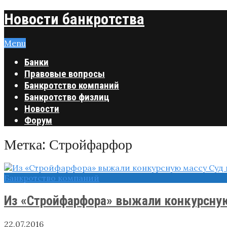
Новости банкротства
Menu
Банки
Правовые вопросы
Банкротство компаний
Банкротство физлиц
Новости
Форум
Метка:
Стройфарфор
Банкротство компаний
Из «Стройфарфора» выжали конкурсну
22.07.2016