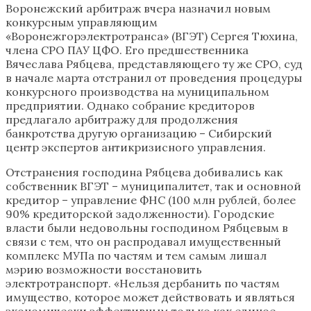
Воронежский арбитраж вчера назначил новым
конкурсным управляющим
«Воронежгорэлектротранса» (ВГЭТ) Сергея Тюхина,
члена СРО ПАУ ЦФО. Его предшественника
Вячеслава Рябцева, представляющего ту же СРО, суд
в начале марта отстранил от проведения процедуры
конкурсного производства на муниципальном
предприятии. Однако собрание кредиторов
предлагало арбитражу для продолжения
банкротства другую организацию – Сибирский
центр экспертов антикризисного управления.
Отстранения господина Рябцева добивались как
собственник ВГЭТ – муниципалитет, так и основной
кредитор – управление ФНС (100 млн рублей, более
90% кредиторской задолженности). Городские
власти были недовольны господином Рябцевым в
связи с тем, что он распродавал имущественный
комплекс МУПа по частям и тем самым лишал
мэрию возможности восстановить
электротранспорт. «Нельзя дербанить по частям
имущество, которое может действовать и являться
экономически эффективным только как единое