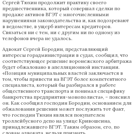
Сергей Тюхин продолжит практику своего
предшественника, который совершал сделки по
продаже активов ВГЭТ с многочисленными
нарушениями законодательства и, как подозревают
в ведомстве, в ущерб интересам кредиторов.
Связаться ни с тем, ни с другим ни по одному из
телефонов вчера не удалось.
Адвокат Сергей Бородин, представляющий
интересы горадминистрации в судах, сообщил, что
соответствующее решение воронежского арбитража
будет обжаловано в апелляционной инстанции.
«Позиция муниципальных властей заключается в
том, чтобы привести на ВГЭТ более компетентного
специалиста, который бы разбирался в работе
общественного транспорта и понимал специфику
банкротства предприятия-монополиста», – пояснил
он. Как сообщил господин Бородин, основанием для
обжалования решения может послужить тот факт,
что господин Тюхин являлся покупателем
троллейбусного депо на улице Кривошеина,
принадлежавшего ВГЭТ. Таким образом, его, по
словам адвоката, нельзя признать