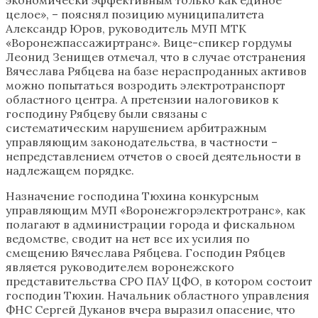
целое», – пояснял позицию муниципалитета
Александр Юров, руководитель МУП МТК
«Воронежпассажиртранс». Вице-спикер гордумы
Леонид Зенищев отмечал, что в случае отстранения
Вячеслава Рябцева на базе нераспроданных активов
можно попытаться возродить электротранспорт
областного центра. А претензии налоговиков к
господину Рябцеву были связаны с
систематическим нарушением арбитражным
управляющим законодательства, в частности –
непредставлением отчетов о своей деятельности в
надлежащем порядке.
Назначение господина Тюхина конкурсным
управляющим МУП «Воронежгорэлектротранс», как
полагают в администрации города и фискальном
ведомстве, сводит на нет все их усилия по
смещению Вячеслава Рябцева. Господин Рябцев
является руководителем воронежского
представительства СРО ПАУ ЦФО, в котором состоит
господин Тюхин. Начальник областного управления
ФНС Сергей Дуканов вчера выразил опасение, что