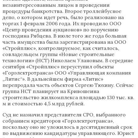
незаинтересованным лицом в проведении
процедуры банкротства. Второе троллейбусное
депо, о котором идет речь, было реализовано на
торгах 1 февраля 2006 года. Их проводило ООО
«Центр проведения аукционов» по поручению
господина Рябцева. В июле того же года большая
часть имущества была зарегистрирована на ООО
«Стройплюс», контролируемое, как считалось,
совладельцем группы «Новые строительные
технологии» (НСТ) Николаем Улановым. В середине
сентября «Стройплюс» переуступил объекты
«Горэлектротранса» ООО «Управляющая компания
„Литис“». В дальнейшем фирма «Литис»
перепродала часть объектов Сергею Тюхину. Сейчас
группа НСТ планирует на Кривошеина
строительство жилкомплекса площадью 130 тыс. кв.
м и стоимостью 4,5 млрд рублей.
Суд не назначил представителя СРО, выбранного
собранием кредиторов «Горэлектротранса»,
поскольку оно не уложилось в десятидневный срок
по выдвижению кандидатуры управляющего. Юрист