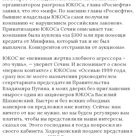
организатором разгрома ЮКОСа, глава «Роснефти»
заявил, что это «миф». По мнению главы «Роснефти»,
бывшие владельцы ЮКОСа сами получили
компанию «с нарушением российским законов».
Приватизацию ЮКОСа Сечин описывает так:
компания была куплена «за $300 млн при помощи
кредита от Минфина, который так и не был
выплачен. Конкурентов отстранили от аукциона».
ЮКОС не «невинная жертва злобного агрессора –
это чушь», — уверяет Сечин. И вспоминает о своем
«первом контакте» с ЮКОСом: «Осенью 1999 года,
сразу после моего назначения руководителем
секретариата председателя Правительства
Владимира Путина, в моих дверях без приглашения
«вырос» один из акционеров ЮКОСа Василий
Шахновский. Быстро и без всяких обходных
маневров он предложил мне взятку. Сейчас нам
ничего от вас не нужно, но мы будем регулярно вам
платить, чтобы вы представляли наши интересы,
сказал он. Этого господина я тогда попросил из
своего кабинета. Ходорковский позднее представил