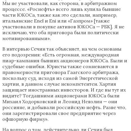
Мы не участвовали, как сторона, в арбитражном
процессе. «Роснефть» всего лишь купила бывшие
части ЮКОСа, также как это сделали, например,
итальянские Enel и Eni или «Газпром» [также
участвовали в покупке активов ЮКОСа — РБК]. Я не
исключаю, что оба приговора были политически
мотивированными».
В интервью Сечин так объясняет, на чем основаны
его подозрения: «Есть огромная, международная
пиар-кампания бывших акционеров ЮКОСа. Были и
судебные ошибки. Юристы также сомневаются в
правомерности приговора Гаагского арбитража,
поскольку суд, исходя из самой Энергетической
хартии, в данном случае некомпетентен. Хартия
защищает иностранных инвесторов. И где вы тут их
видите? Тогдашними акционерами ЮКОСа были
Михаил Ходорковский и Леонид Невзлин — они
россияне, и добывали российскую нефть. Разве что,
они зарегистрировали свое предприятие через
офшорную фирму».
На вопрос о том, действительно ли Сечин был