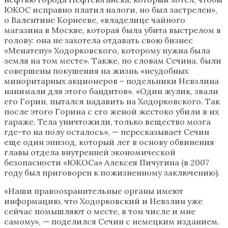
ЮКОС исправно платил налоги, но был застрелен»,
о Валентине Корнееве, «владелице чайного
магазина в Москве, которая была убита выстрелом в
голову: она не захотела отдавать свою бизнес
«Менатепу» Ходорковского, которому нужна была
земля на том месте». Также, по словам Сечина, были
совершены покушения на жизнь «неудобных
миноритарных акционеров – подельники Невзлина
нанимали для этого бандитов». «Один жулик, звали
его Горин, пытался надавить на Ходорковского. Так
после этого Горина с его женой жестоко убили в их
гараже. Тела уничтожили, только вещество мозга
где-то на полу осталось», — пересказывает Сечин
еще один эпизод, который лег в основу обвинения
главы отдела внутренней экономической
безопасности «ЮКОСа» Алексея Пичугина (в 2007
году был приговорен к пожизненному заключению).
«Наши правоохранительные органы имеют
информацию, что Ходорковский и Невзлин уже
сейчас помышляют о месте, в том числе и мне
самому», — поделился Сечин с немецким изданием.