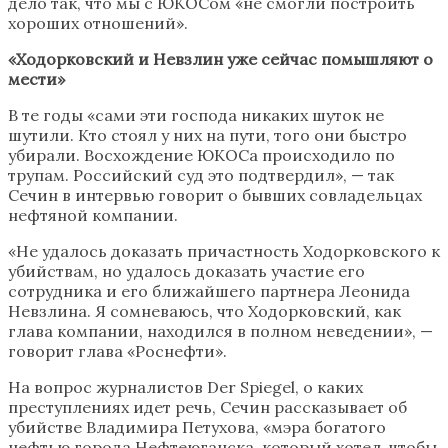
дело так, что мы с ЮКОСом «не смогли построить
хороших отношений».
«Ходорковский и Невзлин уже сейчас помышляют о
мести»
В те годы «сами эти господа никаких шуток не
шутили. Кто стоял у них на пути, того они быстро
убирали. Восхождение ЮКОСа происходило по
трупам. Российский суд это подтвердил», — так
Сечин в интервью говорит о бывших совладельцах
нефтяной компании.
«Не удалось доказать причастность Ходорковского к
убийствам, но удалось доказать участие его
сотрудника и его ближайшего партнера Леонида
Невзлина. Я сомневаюсь, что Ходорковский, как
глава компании, находился в полном неведении», —
говорит глава «Роснефти».
На вопрос журналистов Der Spiegel, о каких
преступлениях идет речь, Сечин рассказывает об
убийстве Владимира Петухова, «мэра богатого
нефтью города Нефтеюганска, который хотел, чтобы