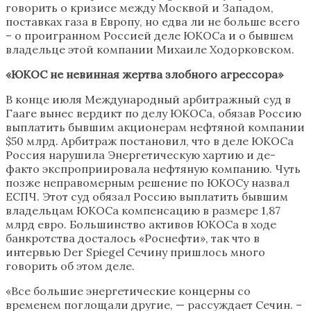
говорить о кризисе между Москвой и Западом,
поставках газа в Европу, но едва ли не больше всего
– о проигранном Россией деле ЮКОСа и о бывшем
владельце этой компании Михаиле Ходорковском.
«ЮКОС не невинная жертва злобного агрессора»
В конце июля Международный арбитражный суд в
Гааге вынес вердикт по делу ЮКОСа, обязав Россию
выплатить бывшим акционерам нефтяной компании
$50 млрд. Арбитраж постановил, что в деле ЮКОСа
Россия нарушила Энергетическую хартию и де-
факто экспроприировала нефтяную компанию. Чуть
позже неправомерным решение по ЮКОСу назвал
ЕСПЧ. Этот суд обязал Россию выплатить бывшим
владельцам ЮКОСа компенсацию в размере 1,87
млрд евро. Большинство активов ЮКОСа в ходе
банкротства досталось «Роснефти», так что в
интервью Der Spiegel Сечину пришлось много
говорить об этом деле.
«Все большие энергетические концерны со
временем поглощали другие, — рассуждает Сечин. –