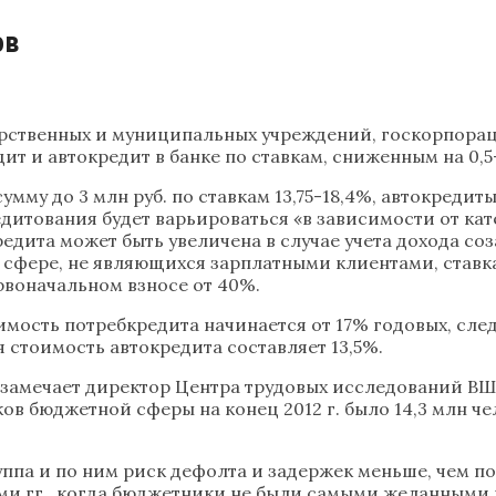
ов
дарственных и муниципальных учреждений, госкорпора
т и автокредит в банке по ставкам, сниженным на 0,5
му до 3 млн руб. по ставкам 13,75-18,4%, автокредиты —
дитования будет варьироваться «в зависимости от ка
редита может быть увеличена в случае учета дохода с
сфере, не являющихся зарплатными клиентами, ставка 
рвоначальном взносе от 40%.
ость потребкредита начинается от 17% годовых, следу
 стоимость автокредита составляет 13,5%.
, замечает директор Центра трудовых исследований В
ков бюджетной сферы на конец 2012 г. было 14,3 млн че
ппа и по ним риск дефолта и задержек меньше, чем по
ми гг., когда бюджетники не были самыми желанными к