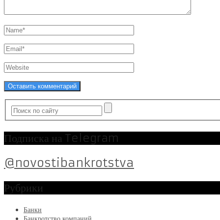
Подписка на Telegram
@novostibankrotstva
Рубрики
Банки
Банкротство компаний