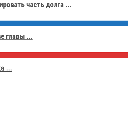
ровать часть долга ...
 главы ...
 ...