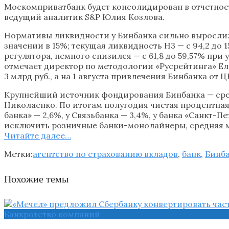
Москомприватбанк будет консолидирован в отчетност
ведущий аналитик S&P Юлия Козлова.
Нормативы ликвидности у Бинбанка сильно выросли: 
значении в 15%; текущая ликвидность Н3 — с 94,2 до
регулятора, немного снизился — с 61,8 до 59,57% п
отмечает директор по методологии «Русрейтинга» Ел
3 млрд руб., а на 1 августа привлечения Бинбанка от 
Крупнейший источник фондирования Бинбанка — средст
Николаенко. По итогам полугодия чистая процентная
банка» — 2,6%, у Связьбанка — 3,4%, у банка «Санкт-
исключить розничные банки-монолайнеры, средняя м
Читайте далee…
Метки:
агентство по страхованию вкладов
,
банк
,
Бинб
Похожие темы
Банкротство компаний