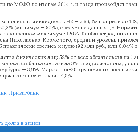
и по МСФО по итогам 2014 г. и тогда произойдет взаи
мгновенная ликвидность Н2 — с 66,3% в апреле до 13
 150,2% (минимум — 50%), следует из данных ЦБ. Норм
ри установленном максимуме 120%. Бинбанк традицион
ена Николаенко. Кроме того, средний уровень привле
ЦБ практически свелись к нулю (92 млн руб., или 0,04% 
ва физических лиц: 58% от всех обязательств на 1 ав
 маржа Бинбанка составила 3%, продолжает она, у соп
Петербург» — 3,9%. Маржа топ-30 крупнейших российски
аржа составляет около 4,5%….
анк
,
Приватбанк