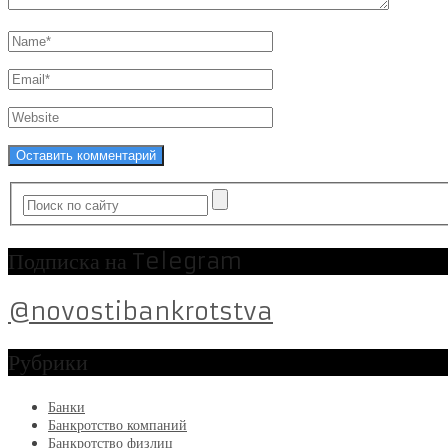
Подписка на Telegram
@novostibankrotstva
Рубрики
Банки
Банкротство компаний
Банкротство физлиц