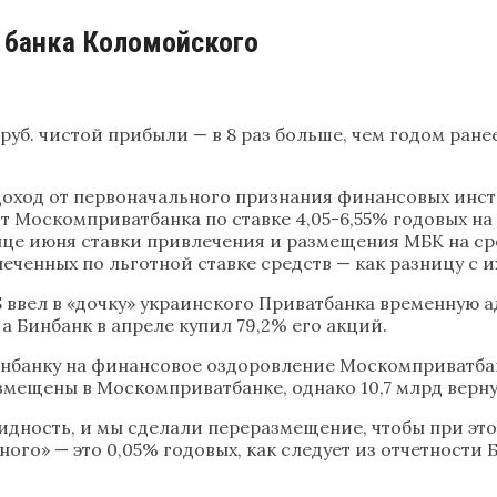
о банка Коломойского
уб. чистой прибыли — в 8 раз больше, чем годом ранее, и
доход от первоначального признания финансовых инстр
от Москомприватбанка по ставке 4,05-6,55% годовых на 
нце июня ставки привлечения и размещения МБК на сро
еченных по льготной ставке средств — как разницу с 
 ввел в «дочку» украинского Приватбанка временную ад
а Бинбанк в апреле купил 79,2% его акций.
нбанку на финансовое оздоровление Москомприватбанка
змещены в Москомприватбанке, однако 10,7 млрд верну
дность, и мы сделали переразмещение, чтобы при этом
го» — это 0,05% годовых, как следует из отчетности 