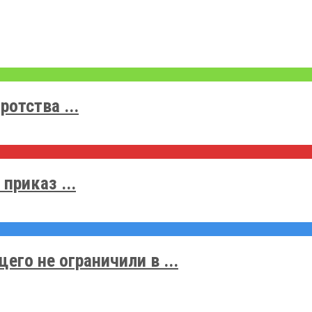
отства ...
приказ ...
го не ограничили в ...