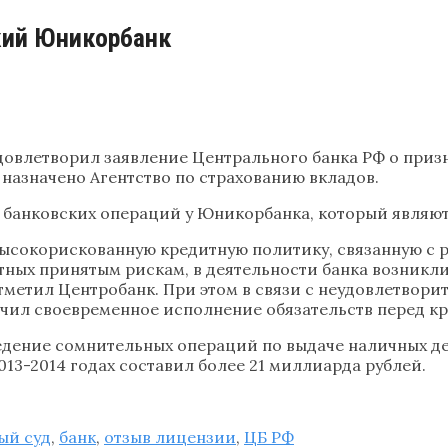
кий Юникорбанк
овлетворил заявление Центрального банка РФ о при
назначено Агентство по страхованию вкладов.
 банковских операций у Юникорбанка, который являют
ысокорискованную кредитную политику, связанную с 
атных принятым рискам, в деятельности банка возникл
тметил Центробанк. При этом в связи с неудовлетвори
чил своевременное исполнение обязательств перед кр
едение сомнительных операций по выдаче наличных де
013-2014 годах составил более 21 миллиарда рублей.
ый суд
,
банк
,
отзыв лицензии
,
ЦБ РФ