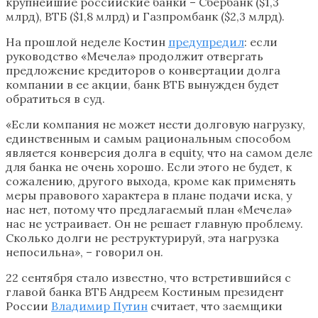
крупнейшие российские банки – Сбербанк ($1,3
млрд), ВТБ ($1,8 млрд) и Газпромбанк ($2,3 млрд).
На прошлой неделе Костин
предупредил
: если
руководство «Мечела» продолжит отвергать
предложение кредиторов о конвертации долга
компании в ее акции, банк ВТБ вынужден будет
обратиться в суд.
«Если компания не может нести долговую нагрузку,
единственным и самым рациональным способом
является конверсия долга в equity, что на самом деле
для банка не очень хорошо. Если этого не будет, к
сожалению, другого выхода, кроме как применять
меры правового характера в плане подачи иска, у
нас нет, потому что предлагаемый план «Мечела»
нас не устраивает. Он не решает главную проблему.
Сколько долги не реструктурируй, эта нагрузка
непосильна», – говорил он.
22 сентября стало известно, что встретившийся с
главой банка ВТБ Андреем Костиным президент
России
Владимир Путин
считает, что заемщики