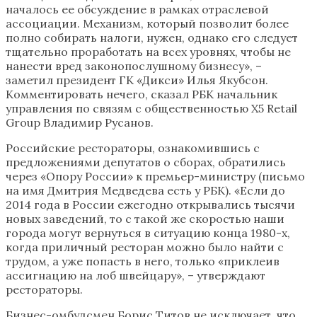
началось ее обсуждение в рамках отраслевой
ассоциации. Механизм, который позволит более
полно собирать налоги, нужен, однако его следует
тщательно проработать на всех уровнях, чтобы не
нанести вред законопослушному бизнесу», –
заметил президент ГК «Дикси» Илья Якубсон.
Комментировать нечего, сказал РБК начальник
управления по связям с общественностью X5 Retail
Group Владимир Русанов.
Российские рестораторы, ознакомившись с
предложениями депутатов о сборах, обратились
через «Опору России» к премьер-министру (письмо
на имя Дмитрия Медведева есть у РБК). «Если до
2014 года в России ежегодно открывались тысячи
новых заведений, то с такой же скоростью наши
города могут вернуться в ситуацию конца 1980-х,
когда приличный ресторан можно было найти с
трудом, а уже попасть в него, только «приклеив
ассигнацию на лоб швейцару», – утверждают
рестораторы.
Бизнес-омбудсмен Борис Титов не исключает, что