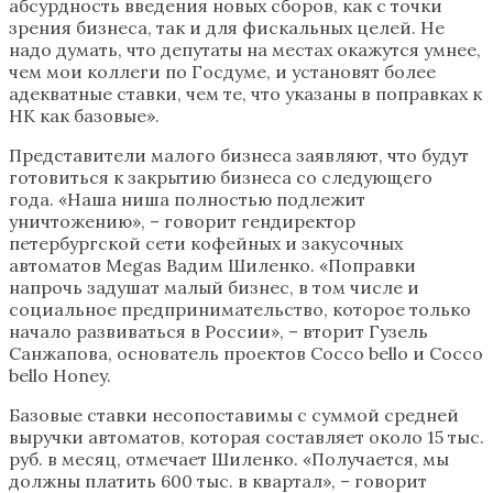
абсурдность введения новых сборов, как с точки
зрения бизнеса, так и для фискальных целей. Не
надо думать, что депутаты на местах окажутся умнее,
чем мои коллеги по Госдуме, и установят более
адекватные ставки, чем те, что указаны в поправках к
НК как базовые».
Представители малого бизнеса заявляют, что будут
готовиться к закрытию бизнеса со следующего
года. «Наша ниша полностью подлежит
уничтожению», – говорит гендиректор
петербургской сети кофейных и закусочных
автоматов Megas Вадим Шиленко. «Поправки
напрочь задушат малый бизнес, в том числе и
социальное предпринимательство, которое только
начало развиваться в России», – вторит Гузель
Санжапова, основатель проектов Cocco bello и Cocco
bello Honey.
Базовые ставки несопоставимы с суммой средней
выручки автоматов, которая составляет около 15 тыс.
руб. в месяц, отмечает Шиленко. «Получается, мы
должны платить 600 тыс. в квартал», – говорит