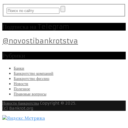
Подписка на Telegram
@novostibankrotstva
Рубрики
Банки
Банкротство компаний
Банкротство физлиц
Новости
Полезное
Правовые вопросы
Новости банкротства
Copyright © 2025.
(c) Bankrot.org