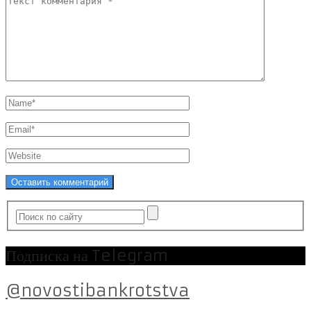
Подписка на Telegram
@novostibankrotstva