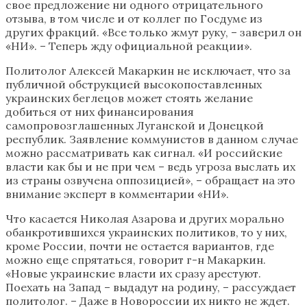
свое предложение ни одного отрицательного
отзыва, в том числе и от коллег по Госдуме из
других фракций. «Все только жмут руку, – заверил он
«НИ». – Теперь жду официальной реакции».
Политолог Алексей Макаркин не исключает, что за
публичной обструкцией высокопоставленных
украинских беглецов может стоять желание
добиться от них финансирования
самопровозглашенных Луганской и Донецкой
республик. Заявление коммунистов в данном случае
можно рассматривать как сигнал. «И российские
власти как бы и не при чем – ведь угроза выслать их
из страны озвучена оппозицией», – обращает на это
внимание эксперт в комментарии «НИ».
Что касается Николая Азарова и других морально
обанкротившихся украинских политиков, то у них,
кроме России, почти не остается вариантов, где
можно еще спрятаться, говорит г-н Макаркин.
«Новые украинские власти их сразу арестуют.
Поехать на Запад – выдадут на родину, – рассуждает
политолог. – Даже в Новороссии их никто не ждет.