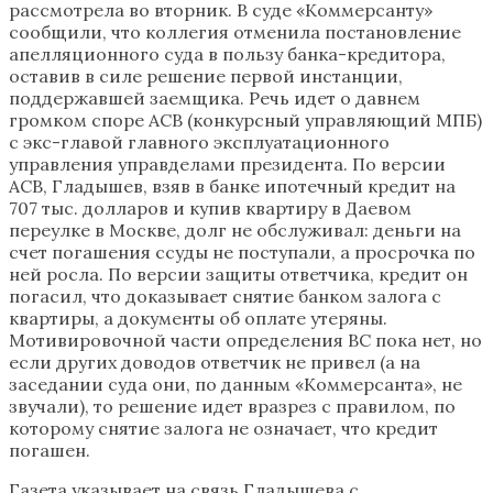
рассмотрела во вторник. В суде «Коммерсанту»
сообщили, что коллегия отменила постановление
апелляционного суда в пользу банка-кредитора,
оставив в силе решение первой инстанции,
поддержавшей заемщика. Речь идет о давнем
громком споре АСВ (конкурсный управляющий МПБ)
с экс-главой главного эксплуатационного
управления управделами президента. По версии
АСВ, Гладышев, взяв в банке ипотечный кредит на
707 тыс. долларов и купив квартиру в Даевом
переулке в Москве, долг не обслуживал: деньги на
счет погашения ссуды не поступали, а просрочка по
ней росла. По версии защиты ответчика, кредит он
погасил, что доказывает снятие банком залога с
квартиры, а документы об оплате утеряны.
Мотивировочной части определения ВС пока нет, но
если других доводов ответчик не привел (а на
заседании суда они, по данным «Коммерсанта», не
звучали), то решение идет вразрез с правилом, по
которому снятие залога не означает, что кредит
погашен.
Газета указывает на связь Гладышева с