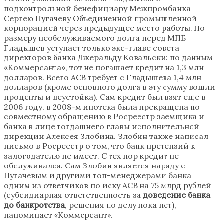
подконтрольной бенефициару Межпромбанка
Сергею Пугачеву Объединенной промышленной
корпорацией через предыдущее место работы. По
размеру необслуживаемого долга перед МПБ
Гладышев уступает только экс-главе совета
директоров банка Джеральду Ковальски: по данным
«Коммерсанта», тот не погашает кредит на 1,3 млн
долларов. Всего АСВ требует с Гладышева 1,4 млн
долларов (кроме основного долга в эту сумму вошли
проценты и неустойка). Сам кредит был взят еще в
2006 году, в 2008-м ипотека была прекращена по
совместному обращению в Росреестр заемщика и
банка в лице тогдашнего главы исполнительной
дирекции Алексея Злобина. Злобин также написал
письмо в Росреестр о том, что банк претензий к
залогодателю не имеет. С тех пор кредит не
обслуживался. Сам Злобин является наряду с
Пугачевым и другими топ-менеджерами банка
одним из ответчиков по иску АСВ на 75 млрд рублей
(субсидиарная ответственность за
доведение банка
до банкротства
, решения по делу пока нет),
напоминает «Коммерсант».