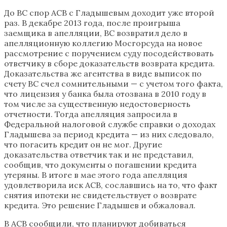
До ВС спор АСВ с Гладышевым доходит уже второй
раз. В декабре 2013 года, после проигрыша
заемщика в апелляции, ВС возвратил дело в
апелляционную коллегию Мосгорсуда на новое
рассмотрение с поручением суду посодействовать
ответчику в сборе доказательств возврата кредита.
Доказательства же агентства в виде выписок по
счету ВС счел сомнительными — с учетом того факта,
что лицензия у банка была отозвана в 2010 году в
том числе за существенную недостоверность
отчетности. Тогда апелляция запросила в
Федеральной налоговой службе справки о доходах
Гладышева за период кредита — из них следовало,
что погасить кредит он не мог. Другие
доказательства ответчик так и не представил,
сообщив, что документы о погашении кредита
утеряны. В итоге в мае этого года апелляция
удовлетворила иск АСВ, сославшись на то, что факт
снятия ипотеки не свидетельствует о возврате
кредита. Это решение Гладышев и обжаловал.
В АСВ сообщили, что планируют добиваться