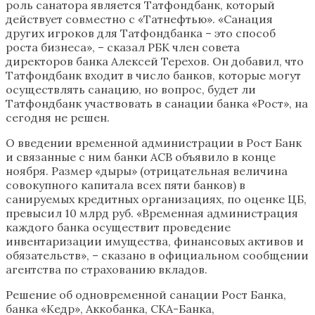
роль санатора является Татфондбанк, который
действует совместно с «Татнефтью». «Санация
других игроков для Татфондбанка – это способ
роста бизнеса», – сказал РБК член совета
директоров банка Алексей Терехов. Он добавил, что
Татфондбанк входит в число банков, которые могут
осуществлять санацию, но вопрос, будет ли
Татфондбанк участвовать в санации банка «Рост», на
сегодня не решен.
О введении временной администрации в Рост Банк
и связанные с ним банки АСВ объявило в конце
ноября. Размер «дыры» (отрицательная величина
совокупного капитала всех пяти банков) в
санируемых кредитных организациях, по оценке ЦБ,
превысил 10 млрд руб. «Временная администрация
каждого банка осуществит проведение
инвентаризации имущества, финансовых активов и
обязательств», – сказано в официальном сообщении
агентства по страхованию вкладов.
Решение об одновременной санации Рост Банка,
банка «Кедр», Аккобанка, СКА-Банка,