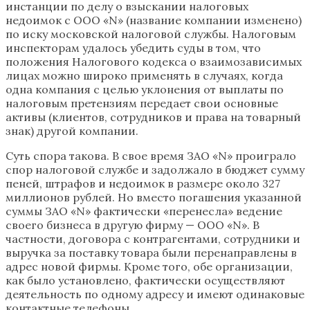
инстанции по делу о взыскании налоговых
недоимок с ООО «N» (название компании изменено)
по иску московской налоговой службы. Налоговым
инспекторам удалось убедить суды в том, что
положения Налогового кодекса о взаимозависимых
лицах можно широко применять в случаях, когда
одна компания с целью уклонения от выплаты по
налоговым претензиям передает свои основные
активы (клиентов, сотрудников и права на товарный
знак) другой компании.
Суть спора такова. В свое время ЗАО «N» проиграло
спор налоговой службе и задолжало в бюджет сумму
пеней, штрафов и недоимок в размере около 327
миллионов рублей. Но вместо погашения указанной
суммы ЗАО «N» фактически «перенесла» ведение
своего бизнеса в другую фирму — ООО «N». В
частности, договора с контрагентами, сотрудники и
выручка за поставку товара были перенаправлены в
адрес новой фирмы. Кроме того, обе организации,
как было установлено, фактически осуществляют
деятельность по одному адресу и имеют одинаковые
контактные телефоны.