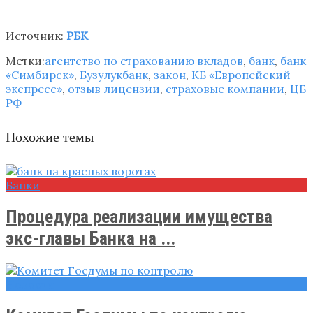
Источник:
РБК
Метки:
агентство по страхованию вкладов
,
банк
,
банк
«Симбирск»
,
Бузулукбанк
,
закон
,
КБ «Европейский
экспресс»
,
отзыв лицензии
,
страховые компании
,
ЦБ
РФ
Похожие темы
Банки
Процедура реализации имущества
экс-главы Банка на ...
Новости