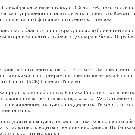
6 декабря ключевую ставку с 10,5 до 17%, некоторые п
гам и управлении валютной ликвидностью. Все эти ша
и российского финансового сектора в целом.
ет мер благосклонно: сразу после публикации заявлен
 вторника почти 7 рублей у доллара и более 10 рублей 
 банковского сектора около 17:00 мск. Им предшеств
российскими экспортерами и представителями банковс
их банков (АСВ) Гарегин Тосунян.
ом продолжает избранную Банком России стратегию н
глаживание валютных шоков, сказала ТАСС директор
акое давление, их нужно поддержать. Те меры, которые
тметила она.
ние долги и вынуждена расплачиваться по своим обяз
ь валютные кредиты у российских банков. Но банкам
ьезные кредитные риски.