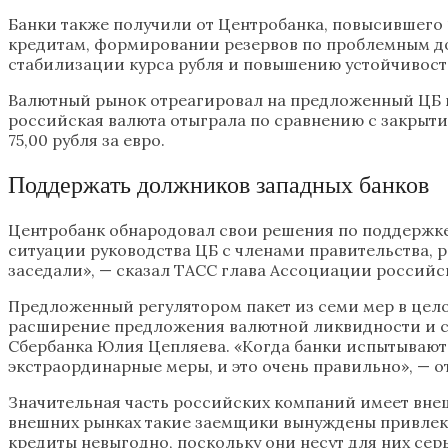
Банки также получили от Центробанка, повысившего 1
кредитам, формировании резервов по проблемным дол
стабилизации курса рубля и повышению устойчивост
Валютный рынок отреагировал на предложенный ЦБ пак
российская валюта отыграла по сравнению с закрытием
75,00 рубля за евро.
Поддержать должников западных банков
Центробанк обнародовал свои решения по поддержке
ситуации руководства ЦБ с членами правительства, 
заседали», — сказал ТАСС глава Ассоциации российск
Предложенный регулятором пакет из семи мер в цел
расширение предложения валютной ликвидности и с
Сбербанка Юлия Цепляева. «Когда банки испытывают т
экстраординарные меры, и это очень правильно», — о
Значительная часть российских компаний имеет внеш
внешних рынках такие заемщики вынуждены привлекат
кредиты невыгодно, поскольку они несут для них сер