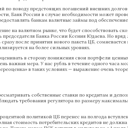
аний по поводу предстоящих погашений внешних долго
ости, Банк России в случае необходимости может про
 предоставлять банкам валютные займы под обеспечен
ение на валютном рынке, что будет способствовать ск
председателя Банка России Ксения Юдаева. Но вряд 
ь сразу после принятия нового пакета ЦБ, сомневаетс
билизируется на более сильных уровнях.
ценивать в сторону понижения свои портфели ценных 
ь важная мера. У нас рубль в течение одного часа мож
переоценка» в таких условиях — выражение очень теоре
сматривать собственные ставки по кредитам и депози
облюдать требования регулятора по размеру максималь
процентной политикой ЦБ перенес на полгода вступле
 полная стоимость потребительских кредитов не должн
о. Теперь норма ПСК вступит в силу только с 1 июля 2