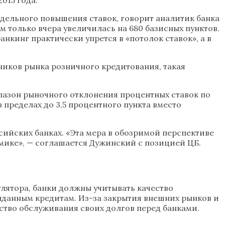
едельного повышения ставок, говорит аналитик банка
только вчера увеличилась на 680 базисных пунктов.
нкинг практически упрется в «потолок ставок», а в
тников рынка розничного кредитования, такая
апазон рыночного отклонения процентных ставок по
 пределах до 3,5 процентного пункта вместо
ийских банках. «Эта мера в обозримой перспективе
мике», — соглашается Дужинский с позицией ЦБ.
лятора, банки должны учитывать качество
ыданным кредитам. Из-за закрытия внешних рынков и
тво обслуживания своих долгов перед банками.