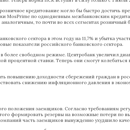
и розничное кредитование могло бы быстро достичь пр
ки MosPrime по однодневным межбанковским кредитам 
аналогичным, то почти во всех сегментах розничный ба
.
нковского сектора в этом году на 11,7% и убытка учас
овые показатели российского банковского сектора.
т в более свободном режиме. Центробанк увеличил ди
 процентной ставки. Теперь они смогут колебаться в
ать повышению доходности сбережений граждан в росс
бствовать снижению инфляционного давления в эконо
го положения заемщиков. Согласно требованиям регу
этого формировать резервы на возможные потери по в
омпаний часть заемщиков вынужденно ухудшило качес