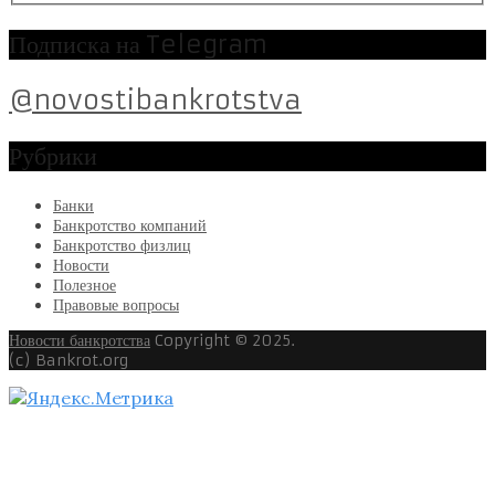
Подписка на Telegram
@novostibankrotstva
Рубрики
Банки
Банкротство компаний
Банкротство физлиц
Новости
Полезное
Правовые вопросы
Новости банкротства
Copyright © 2025.
(c) Bankrot.org