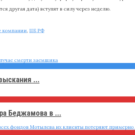
ся другая дата) вступят в силу через неделю.
е компании
,
ЦБ РФ
зыскания ...
ра Беджамова в ...