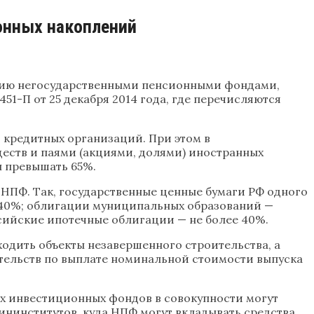
онных накоплений
анию негосударственными пенсионными фондами,
-П от 25 декабря 2014 года, где перечисляются
 кредитных организаций. При этом в
еств и паями (акциями, долями) иностранных
 превышать 65%.
НПФ. Так, государственные ценные бумаги РФ одного
е 40%; облигации муниципальных образований —
ссийские ипотечные облигации — не более 40%.
ходить объекты незавершенного строительства, а
ательств по выплате номинальной стоимости выпуска
х инвестиционных фондов в совокупности могут
нинститутов, куда НПФ могут вкладывать средства