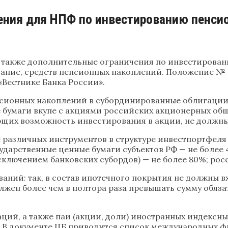
ения для НПФ по инвестированию пенси
а также дополнительные ограничения по инвестиров
ие, средств пенсионных накоплений. Положение № 451
«Вестнике Банка России».
енсионных накоплений в субординированные облигации
бумаги вкупе с акциями российских акционерных общ
щих возможность инвестирования в акции, не должны
различных инструментов в структуре инвестпортфеля 
осударственные ценные бумаги субъектов РФ — не боле
исключением банковских субордов) — не более 80%; ро
аний: так, в состав ипотечного покрытия не должны в
олжен более чем в полтора раза превышать сумму обяз
ий, а также паи (акции, доли) иностранных индексны
 В документе ЦБ приводится список международных фи