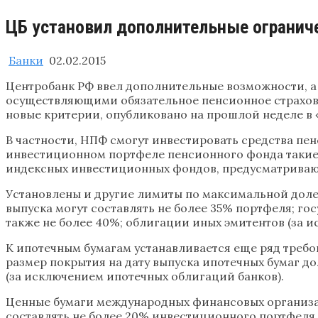
ЦБ установил дополнительные огранич
Банки
02.02.2015
Центробанк РФ ввел дополнительные возможности, 
осуществляющими обязательное пенсионное страхован
новые критерии, опубликовано на прошлой неделе в 
В частности, НПФ смогут инвестировать средства п
инвестиционном портфеле пенсионного фонда такие 
индексных инвестиционных фондов, предусматриваю
Установлены и другие лимиты по максимальной доле 
выпуска могут составлять не более 35% портфеля; г
также не более 40%; облигации иных эмитентов (за 
К ипотечным бумагам устанавливается еще ряд требов
размер покрытия на дату выпуска ипотечных бумаг д
(за исключением ипотечных облигаций банков).
Ценные бумаги международных финансовых организац
составлять не более 20% инвестиционного портфеля.