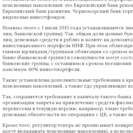
пенсионных накоплений: это Европейский банк реко
Евразийский банк развития, Черноморский банк торг
индексных инвестфондов.
Помимо этого с 1 июля 2015 года устанавливаются л
лиц, банковской группы). Так, общая доля ценных б
лиц, денежных средств в рублях и валюте на депозит
инвестиционного портфеля НПФ. При этом облигации 
такими юрлицами/группами облигации со сроком пога
банке (банковской группе) в совокупности могут сос
банковские группы, с оставшимся сроком погашения 
максимум 40% инвестпортфеля.
Также установлены дополнительные требования к кр
пенсионных накоплений, а также где управляющие 
Так, сохраняется требование к капиталу такого банка
организации запрета на привлечение средств физлиц 
перенесены в текущую версию, например, такие треб
денежных обязательств по операциям с ЦБ, а также 
Кроме того, регулятор теперь не прописывает конкрет
могут вкладывать пенсионные накопления), а использ