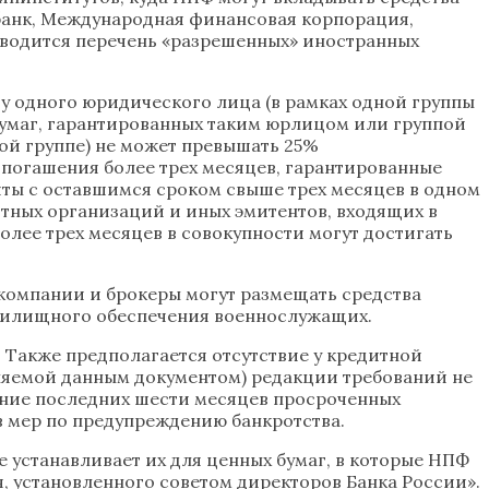
банк, Международная финансовая корпорация,
иводится перечень «разрешенных» иностранных
у одного юридического лица (в рамках одной группы
 бумаг, гарантированных таким юрлицом или группой
кой группе) не может превышать 25%
 погашения более трех месяцев, гарантированные
иты с оставшимся сроком свыше трех месяцев в одном
итных организаций и иных эмитентов, входящих в
олее трех месяцев в совокупности могут достигать
компании и брокеры могут размещать средства
 жилищного обеспечения военнослужащих.
. Также предполагается отсутствие у кредитной
яемой данным документом) редакции требований не
чение последних шести месяцев просроченных
в мер по предупреждению банкротства.
е устанавливает их для ценных бумаг, в которые НПФ
я, установленного советом директоров Банка России».