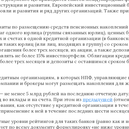
нструкции и развития, Европейский инвестиционный 
овли и развития и ряд других организаций. Также пр
имиты по размещению средств пенсионных накоплений 
умаг одного юрлица (группы связанных юрлиц), ценных
ах и счетах в одной кредитной организации (в банковс
таких юрлиц (или лиц, входящих в группу) со сроком
шения более трех месяцев, их акции, а также депоз
тавлять не более 15% инвестпортфеля. Облигации кред
более трех месяцев и депозиты с оставшимся сроком б
едитным организациям, в которых НПФ, управляющие 
компании и брокеры могут размещать накопления для
 — не менее 5 млрд рублей на последнюю отчетную дату
во вклады и на счета. При этом из
предыдущей
(отмен
ования, как отсутствие у кредитной организации в те
неприменение к ней в течение последних шести месяце
ные уровни рейтингов для таких банков (равно как и н
ует по всему документу формулировку «не ниже уровн