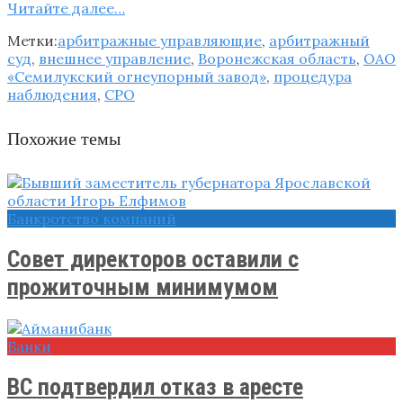
Читайте далее…
Метки:
арбитражные управляющие
,
арбитражный
суд
,
внешнее управление
,
Воронежская область
,
ОАО
«Семилукский огнеупорный завод»
,
процедура
наблюдения
,
СРО
Похожие темы
Банкротство компаний
Совет директоров оставили с
прожиточным минимумом
Банки
ВС подтвердил отказ в аресте